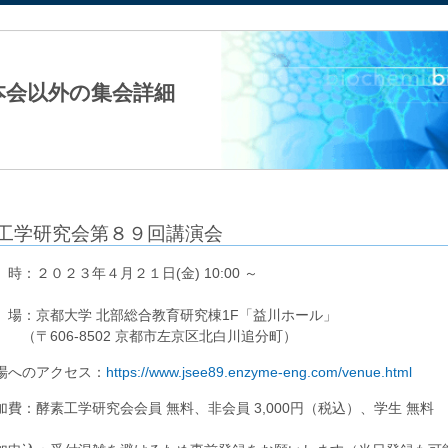
法人日本生化学会
本会以外の集会詳細
工学研究会第８９回講演会
 時：２０２３年４月２１日(金) 10:00 ～
 場：京都大学 北部総合教育研究棟1F「益川ホール」
〒606-8502 京都市左京区北白川追分町）
場へのアクセス：
https://www.jsee89.enzyme-eng.com/venue.html
加費：酵素工学研究会会員 無料、非会員 3,000円（税込）、学生 無料