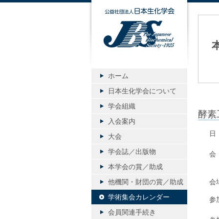
公益社団
ホーム
日本生化学会について
学会組織
酵素
入会案内
日
大会
学会誌／出版物
会
（
本学会の賞／助成
他機関・財団の賞／助成
会
学術集会カレンダー
参
会員関連手続き