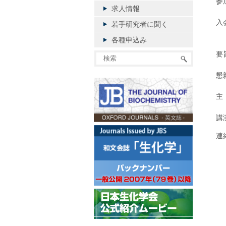
参
求人情報
入
若手研究者に聞く
（
各種申込み
要
懇
主
講
連
京
酵
E-