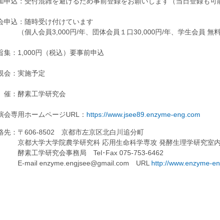
加申込：受付混雑を避けるため事前登録をお願いします（当日登録も可
会申込：随時受け付けています
個人会員3,000円/年、団体会員１口30,000円/年、学生会員 無
旨集：1,000円（税込）要事前申込
親会：実施予定
 催：酵素工学研究会
演会専用ホームページURL：
https://www.jsee89.enzyme-eng.com
絡先：〒606-8502 京都市左京区北白川追分町
都大学大学院農学研究科 応用生命科学専攻 発酵生理学研究室
素工学研究会事務局 Tel･Fax 075-753-6462
mail enzyme.engjsee@gmail.com URL
http://www.enzyme-e