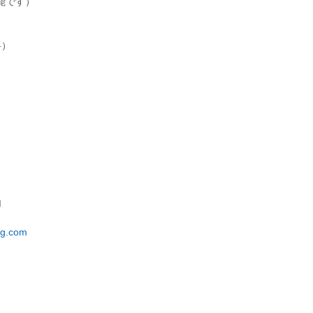
能です）
料）
内
ng.com