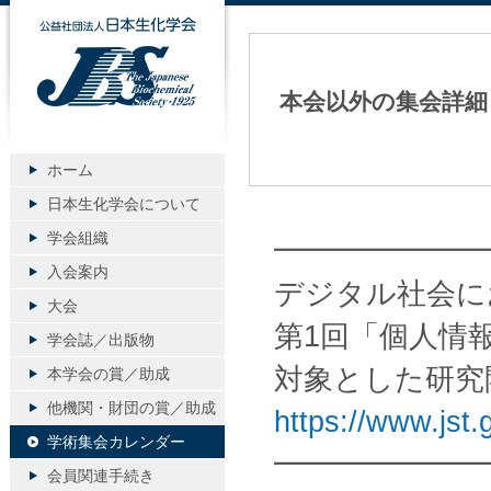
公益社団法人日本生化学会
本会以外の集会詳細
ホーム
日本生化学会について
学会組織
━━━━━━━
入会案内
デジタル社会に
大会
第1回「個人情
学会誌／出版物
対象とした研究
本学会の賞／助成
他機関・財団の賞／助成
https://www.jst.
学術集会カレンダー
━━━━━━━
会員関連手続き