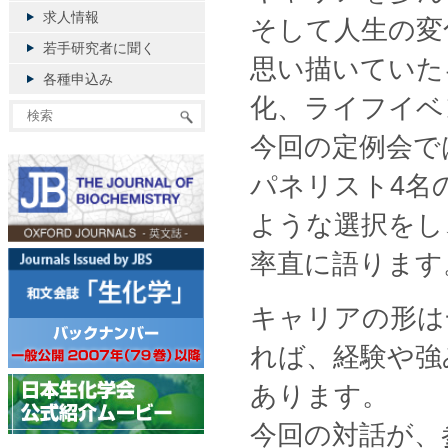
求人情報
そして人生の変
若手研究者に聞く
思い描いていた
各種申込み
化、ライフイベ
今回の定例会で
パネリスト4名
ような選択をし
率直に語ります
キャリアの形は
れば、経験や強
あります。
今回の対話が、