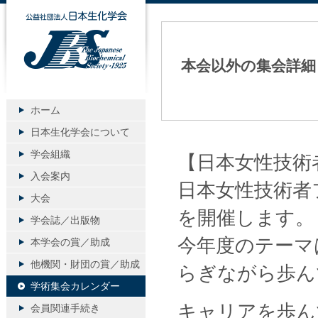
公益社団法人日本生化学会
本会以外の集会詳細
ホーム
日本生化学会について
学会組織
【日本女性技術
入会案内
日本女性技術者フ
大会
を開催します。
学会誌／出版物
今年度のテーマ
本学会の賞／助成
他機関・財団の賞／助成
らぎながら歩ん
学術集会カレンダー
キャリアを歩ん
会員関連手続き