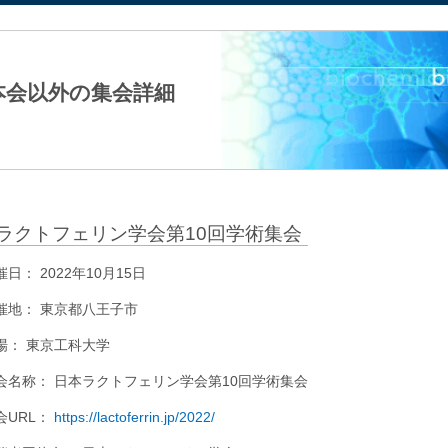
法人日本生化学会
本会以外の集会詳細
ラクトフェリン学会第10回学術集会
催日： 2022年10月15日
催地： 東京都八王子市
場： 東京工科大学
会名称： 日本ラクトフェリン学会第10回学術集会
会URL：
https://lactoferrin.jp/2022/