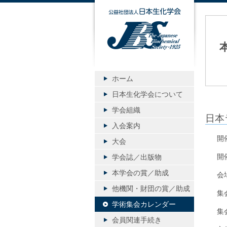
公益社団
ホーム
日本生化学会について
学会組織
日本
入会案内
開
大会
開
学会誌／出版物
本学会の賞／助成
会
他機関・財団の賞／助成
集
学術集会カレンダー
集
会員関連手続き