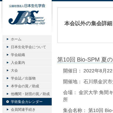
公益社団法人日本生化学会
本会以外の集会詳細
ホーム
日本生化学会について
学会組織
第10回 Bio-SPM 夏
入会案内
開催日： 2022年8月2
大会
学会誌／出版物
開催地： 石川県金沢市
本学会の賞／助成
会場： 金沢大学 角間
他機関・財団の賞／助成
所
学術集会カレンダー
会員関連手続き
集会名称： 第10回 Bio