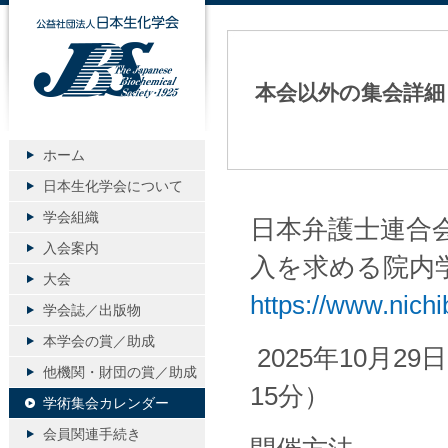
公益社団法人日本生化学会
本会以外の集会詳細
ホーム
日本生化学会について
学会組織
日本弁護士連合
入会案内
入を求める院内
大会
https://www.nichi
学会誌／出版物
本学会の賞／助成
2025年10月2
他機関・財団の賞／助成
15分）
学術集会カレンダー
会員関連手続き