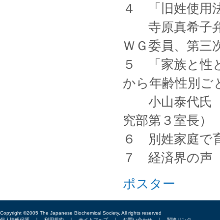
４ 「旧姓使用
寺原真希子弁護
ＷＧ委員、第三
５ 「家族と性
から年齢性別ご
小山泰代氏（国
究部第３室長）
６ 別姓家庭で
７ 経済界の声
ポスター
Copyright ©2005 The Japanese Biochemical Society, All rights reserved
個人情報保護
｜
利用規約
｜
サイトマップ
｜
お問い合わせ
｜
関連リンク