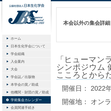
公益社団法人日本生化学会
本会以外の集会詳細
ホーム
日本生化学会について
学会組織
「ヒューマン
入会案内
シンポジウム 
大会
こころとから
学会誌／出版物
本学会の賞／助成
開催日： 2022
他機関・財団の賞／助成
学術集会カレンダー
開催地： オン
会員関連手続き