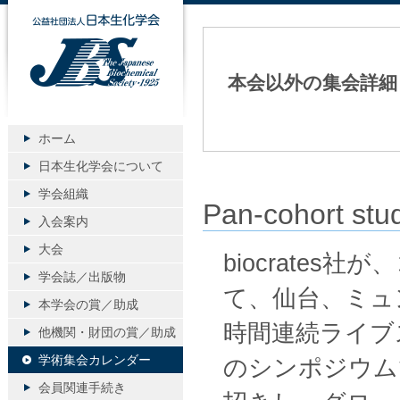
公益社団法人日本生化学会
本会以外の集会詳細
ホーム
日本生化学会について
学会組織
Pan-cohort stud
入会案内
大会
biocrate
学会誌／出版物
て、仙台、ミュ
本学会の賞／助成
時間連続ライブ
他機関・財団の賞／助成
学術集会カレンダー
のシンポジウム
会員関連手続き