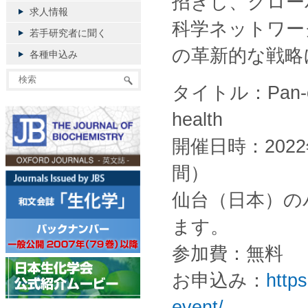
招きし、グロー
求人情報
科学ネットワー
若手研究者に聞く
の革新的な戦略
各種申込み
タイトル：Pan-cohor
health
開催日時：2022年
間）
仙台（日本）のパ
ます。
参加費：無料
お申込み：
https
event/