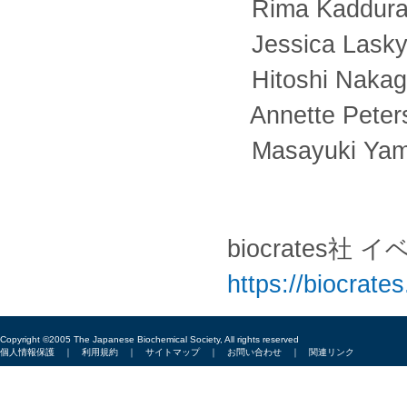
Rima Kaddurah-
Jessica Lasky-
Hitoshi Nakaga
Annette Peters
Masayuki Yamam
biocrates社
https://biocrate
Copyright ©2005 The Japanese Biochemical Society, All rights reserved
個人情報保護
｜
利用規約
｜
サイトマップ
｜
お問い合わせ
｜
関連リンク