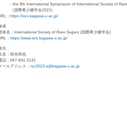
the 8th International Symposium of International Society of Rare
国際希少糖学会2023）
RL：
https://isrs.kagawa-u.ac.jp/
催者
名：International Society of Rare Sugars (国際希少糖学会)
RL：
https://www.isrs.kagawa-u.ac.jp/
絡先
名：秋光和也
：087-891-3131
ールアドレス：
rsc2023-a@kagawa-u.ac.jp