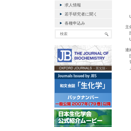
- 
求人情報
（
若手研究者に聞く
U
各種申込み
主
団体
U
連
氏
電話
メ