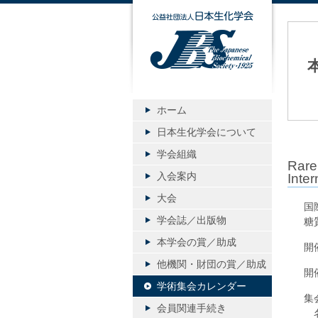
公益社団
ホーム
日本生化学会について
学会組織
Rare
入会案内
Inte
大会
国
学会誌／出版物
糖
本学会の賞／助成
開
他機関・財団の賞／助成
開
学術集会カレンダー
集
会員関連手続き
名称