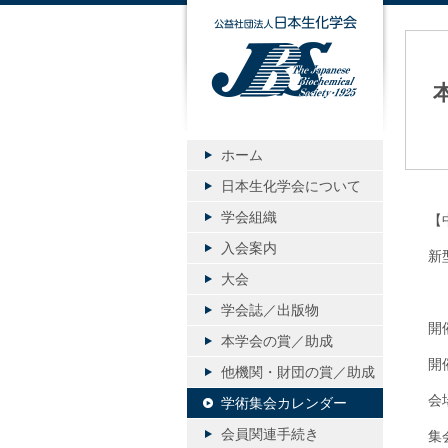
公益社団
ホーム
日本生化学会について
学会組織
【
入会案内
新
大会
学会誌／出版物
開
本学会の賞／助成
開
他機関・財団の賞／助成
会
学術集会カレンダー
会員関連手続き
集会