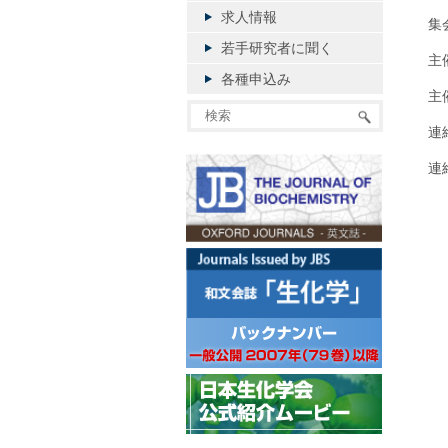
求人情報
集
若手研究者に聞く
主
各種申込み
主
連
連