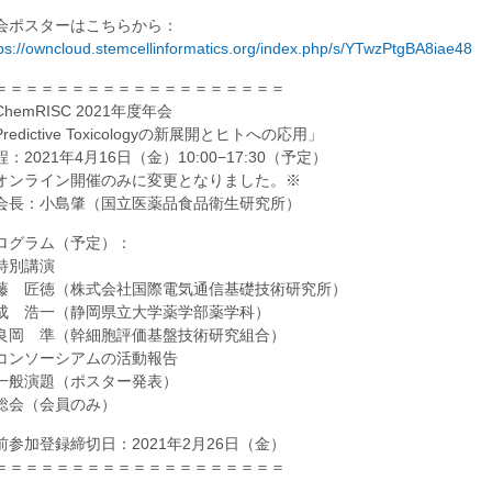
会ポスターはこちらから：
ps://owncloud.stemcellinformatics.org/index.php/s/YTwzPtgBA8iae48
＝＝＝＝＝＝＝＝＝＝＝＝＝＝＝＝＝＝＝
ChemRISC 2021年度年会
redictive Toxicologyの新展開とヒトへの応用」
程：2021年4月16日（金）10:00−17:30（予定）
オンライン開催のみに変更となりました。※
会長：小島肇（国立医薬品食品衛生研究所）
ログラム（予定）：
特別講演
藤 匠徳（株式会社国際電気通信基礎技術研究所）
成 浩一（静岡県立大学薬学部薬学科）
良岡 準（幹細胞評価基盤技術研究組合）
コンソーシアムの活動報告
一般演題（ポスター発表）
総会（会員のみ）
前参加登録締切日：2021年2月26日（金）
＝＝＝＝＝＝＝＝＝＝＝＝＝＝＝＝＝＝＝