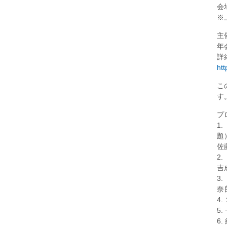
会
※
主
年
詳
htt
こ
す
プ
1
題
佐
2
吉
3
奈
4
5
6