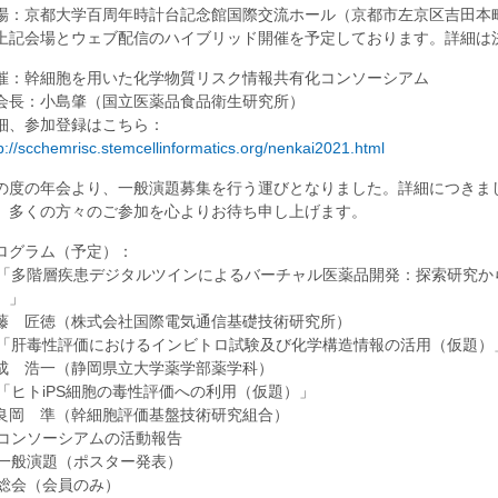
場：京都大学百周年時計台記念館国際交流ホール（京都市左京区吉田本
上記会場とウェブ配信のハイブリッド開催を予定しております。詳細は
催：幹細胞を用いた化学物質リスク情報共有化コンソーシアム
会長：小島肇（国立医薬品食品衛生研究所）
細、参加登録はこちら：
p://scchemrisc.stemcellinformatics.org/nenkai2021.html
の度の年会より、一般演題募集を行う運びとなりました。詳細につきま
。多くの方々のご参加を心よりお待ち申し上げます。
ログラム（予定）：
. 「多階層疾患デジタルツインによるバーチャル医薬品開発：探索研究
）」
藤 匠徳（株式会社国際電気通信基礎技術研究所）
. 「肝毒性評価におけるインビトロ試験及び化学構造情報の活用（仮題）
成 浩一（静岡県立大学薬学部薬学科）
. 「ヒトiPS細胞の毒性評価への利用（仮題）」
良岡 準（幹細胞評価基盤技術研究組合）
. コンソーシアムの活動報告
. 一般演題（ポスター発表）
. 総会（会員のみ）