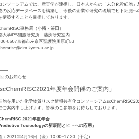
コンソーシアムでは、産官学が連携し、日本人からの「未分化幹細胞」
物の反応データベースを構築し、今後の企業や研究の現場でヒト細胞へ
を構築することを目指しております。
cChemRISC事務局（小幡・笹田）
都大学iPS細胞研究所 藤渕研究室内
606-8507京都市左京区聖護院川原町53
hemrisc@cira.kyoto-u.ac.jp
——-
前回のお知らせ
scChemRISC2021年度年会開催のご案内」
細胞を用いた化学物質リスク情報共有化コンソーシアムscChemRISC2
でご案内申し上げます。皆様のご参加をお待ちしております。
ChemRISC 2021年度年会
redictive Toxicologyの新展開とヒトへの応用」
程：2021年4月16日（金）10:00−17:30（予定）