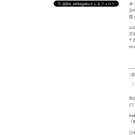
本
合
盤
s
京
〒
scc
—
↓
「
幹
の
sc
「P
日