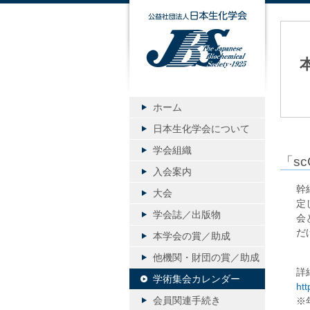
公益社団
ホーム
日本生化学会について
学会組織
「s
入会案内
幹
大会
定
学会誌／出版物
会
だ
本学会の賞／助成
他機関・財団の賞／助成
詳
学術集会カレンダー
htt
会員関連手続き
※