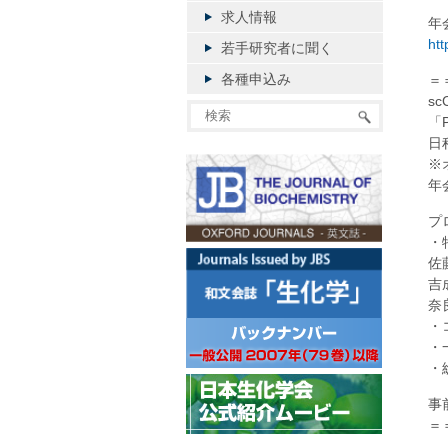
求人情報
年
htt
若手研究者に聞く
各種申込み
＝
sc
「P
日
※
年
プ
・
佐
吉
奈
・
・
・
事
＝