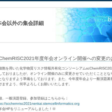
法人日本生化学会
本会以外の集会詳細
cChemRISC2021年度年会オンライン開催への変更
細胞を用いた化学物質リスク情報共有化コンソーシアムscChemRISC2
しておりましたが、オンライン開催のみに変更させていただくこととな
となりますよう準備をしております。また、今年度年会より一般演題募
けますよう、何卒よろしくお願いいたします。
細、一般演題登録、参加登録はこちらから：
ps://scchemrisc2021nenkai.stemcellinformatics.org
年会HPをリニューアルしました！※