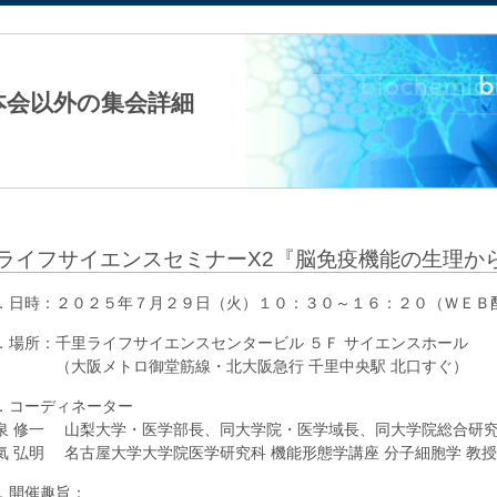
法人日本生化学会
本会以外の集会詳細
ライフサイエンスセミナーX2『脳免疫機能の生理か
．日時：２０２５年７月２９日（火）１０：３０～１６：２０（ＷＥＢ
．場所：千里ライフサイエンスセンタービル ５Ｆ サイエンスホール
大阪メトロ御堂筋線・北大阪急行 千里中央駅 北口すぐ）
．コーディネーター
泉 修一 山梨大学・医学部長、同大学院・医学域長、同大学院総合研究
氣 弘明 名古屋大学大学院医学研究科 機能形態学講座 分子細胞学 教授
．開催趣旨：