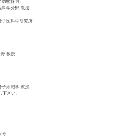
たな病態解明」
学分野 教授
子医科学研究所
 教授
細胞学 教授
し下さい。
から