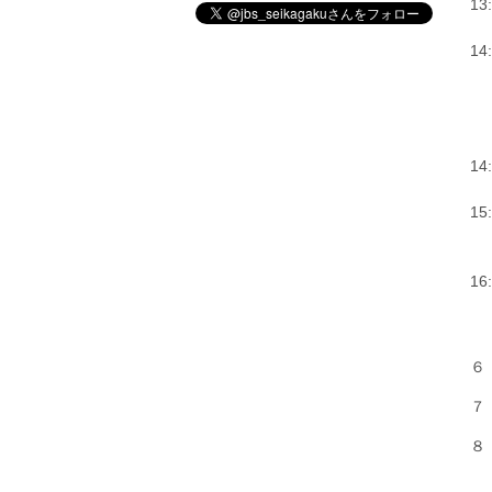
1
星
1
樋
脳
大
1
岡
1
小
同
16
和
＊
６
７
８
参