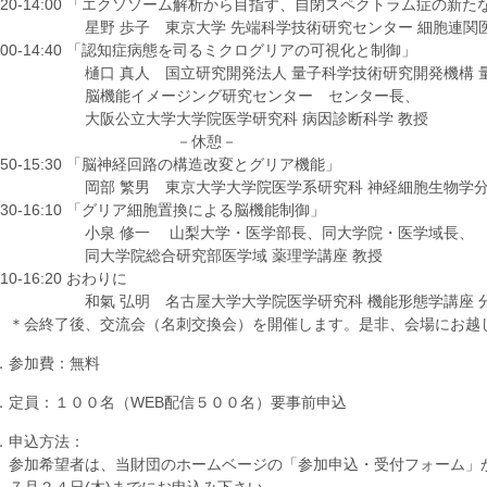
3:20-14:00 「エクソソーム解析から目指す、自閉スペクトラム症の新
野 歩子 東京大学 先端科学技術研究センター 細胞連関医科
4:00-14:40 「認知症病態を司るミクログリアの可視化と制御」
口 真人 国立研究開発法人 量子科学技術研究開発機構 量
機能イメージング研究センター センター長、
阪公立大学大学院医学研究科 病因診断科学 教授
－休憩－
4:50-15:30 「脳神経回路の構造改変とグリア機能」
部 繁男 東京大学大学院医学系研究科 神経細胞生物学分野
5:30-16:10 「グリア細胞置換による脳機能制御」
泉 修一 山梨大学・医学部長、同大学院・医学域長、
大学院総合研究部医学域 薬理学講座 教授
:10-16:20 おわりに
氣 弘明 名古屋大学大学院医学研究科 機能形態学講座 分子
会終了後、交流会（名刺交換会）を開催します。是非、会場にお越
．参加費：無料
．定員：１００名（WEB配信５００名）要事前申込
．申込方法：
加希望者は、当財団のホームベージの「参加申込・受付フォーム」