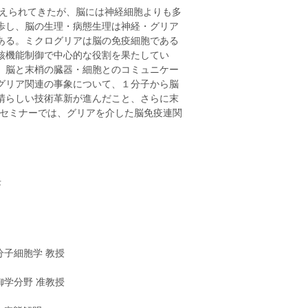
えられてきたが、脳には神経細胞よりも多
歩し、脳の生理・病態生理は神経・グリア
ある。ミクログリアは脳の免疫細胞である
核機能制御で中心的な役割を果たしてい
、脳と末梢の臓器・細胞とのコミュニケー
グリア関連の事象について、１分子から脳
晴らしい技術革新が進んだこと、さらに末
本セミナーでは、グリアを介した脳免疫連関
長
細胞学 教授
分野 准教授