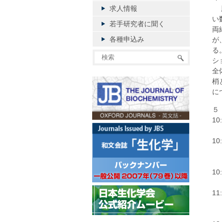
求人情報
脳
い
若手研究者に聞く
両
各種申込み
が
る
シ
全
梢
に
５
10
審
10
小
1
和
1
伊