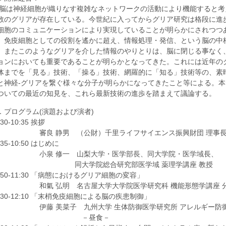
は神経細胞が織りなす複雑なネットワークの活動により機能すると考
数のグリアが存在している。今世紀に入ってからグリア研究は格段に進
細胞のコミュニケーションにより実現していることが明らかにされつつ
、免疫細胞としての役割を遙かに超え、情報処理・発信、という脳の中
。またこのようなグリアを介した情報のやりとりは、脳に閉じる事なく
ョンにおいても重要であることが明らかとなってきた。これには近年の
体までを「見る」技術、「操る」技術、網羅的に「知る」技術等の、素
と神経-グリアを繋ぐ様々な分子が明らかになってきたこと等による。
ついての最近の知見を、これら最新技術の進歩を踏まえて議論する。
．プログラム(演題および演者)
:30-10:35 挨拶
良 静男 （公財）千里ライフサイエンス振興財団 理事
:35-10:50 はじめに
泉 修一 山梨大学・医学部長、同大学院・医学域長、
同大学院総合研究部医学域 薬理学講座 教授
0:50-11:30 「病態におけるグリア細胞の変容」
氣 弘明 名古屋大学大学院医学研究科 機能形態学講座 分子
1:30-12:10 「末梢免疫細胞による脳の疾患制御」
藤 美菜子 九州大学 生体防御医学研究所 アレルギー防御学
－昼食－