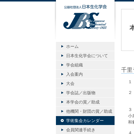
公益社団
ホーム
日本生化学会について
学会組織
千里
入会案内
１
大会
２
学会誌／出版物
（
本学会の賞／助成
３
他機関・財団の賞／助成
小
学術集会カレンダー
和
会員関連手続き
４