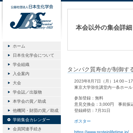
公益社団法人日本生化学会
本会以外の集会詳細
ホーム
日本生化学会について
学会組織
タンパク質寿命が制御す
入会案内
2023年8月7日（月）14:00～17
大会
東京大学弥生講堂内一条ホール
学会誌／出版物
参加登録：無料
本学会の賞／助成
意見交換会：3,000円 事前振
他機関・財団の賞／助成
登録締切：7月31日
学術集会カレンダー
ポスター
会員関連手続き
https://www.proteinlifetime.jp/