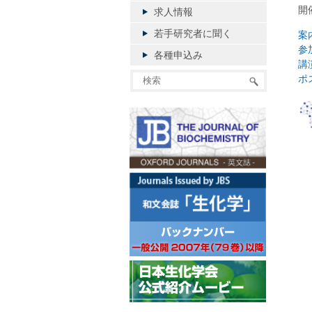
開
求人情報
若手研究者に聞く
案
参
各種申込み
講
ポ