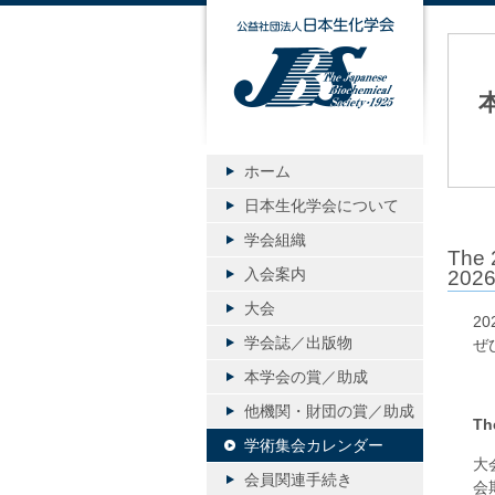
公益社団
ホーム
日本生化学会について
学会組織
The
入会案内
202
大会
20
学会誌／出版物
ぜ
本学会の賞／助成
他機関・財団の賞／助成
Th
学術集会カレンダー
大
会員関連手続き
会