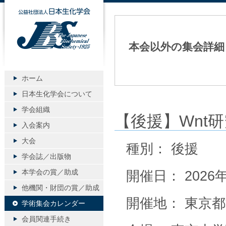
公益社団法人日本生化学会
本会以外の集会詳細
ホーム
日本生化学会について
学会組織
【後援】Wnt研
入会案内
大会
種別： 後援
学会誌／出版物
本学会の賞／助成
開催日： 2026
他機関・財団の賞／助成
開催地： 東京都文
学術集会カレンダー
会員関連手続き