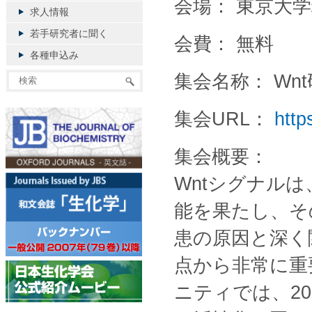
会場： 東京大
求人情報
若手研究者に聞く
会費： 無料
各種申込み
集会名称： Wnt
集会URL：
http
集会概要：
Wntシグナル
能を果たし、そ
患の原因と深く
点から非常に重
ニティでは、2