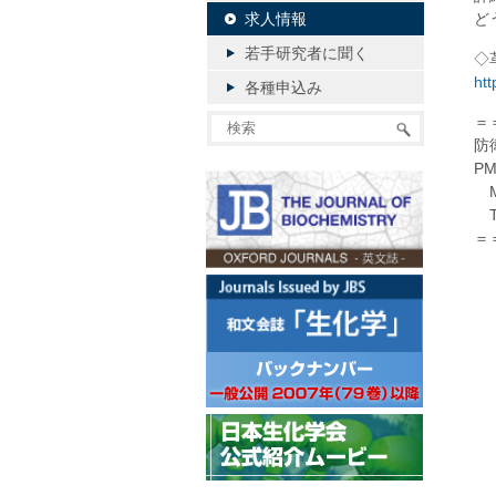
求人情報
ど
若手研究者に聞く
◇
htt
各種申込み
＝
防
P
Ma
TE
＝