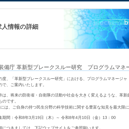
法人日本生化学会
求人情報の詳細
装備庁 革新型ブレークスルー研究 プログラムマネ
の度、「革新型ブレークスルー研究」における、プログラムマネージャ
ので、ご案内いたします。
件は、将来の防衛省・自衛隊の活動や社会を大きく変えるような、革新
ものです。
Mには、ご自身の持つ民生分野の科学技術に関する豊富な知見を最大限
集期間：令和8年3月19日（木）～ 令和8年4月10日（金）13：00
細につきましては、下記ウェブサイトをご参照願います。