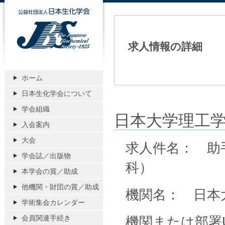
公益社団法人日本生化学会
求人情報の詳細
ホーム
日本生化学会について
学会組織
日本大学理工
入会案内
大会
求人件名： 助
学会誌／出版物
科）
本学会の賞／助成
他機関・財団の賞／助成
機関名： 日本
学術集会カレンダー
会員関連手続き
機関または部署