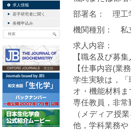
求人情報
部署名： 理工
若手研究者に聞く
各種申込み
機関種別： 私
求人内容：
【職名及び募集
【仕事内容(業
学生実験は，「
オ・機能材料ま
専任教員，非常
（メディア授業
他，学科業務や