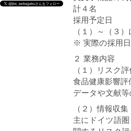
計４名
採用予定日
（１）～（３）
※ 実際の採用
２ 業務内容
（１）リスク評
食品健康影響評価
データや文献等
（２）情報収集
主にドイツ語圏