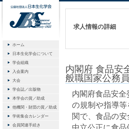
公益社団法人日本生化学会
求人情報の詳細
ホーム
日本生化学会について
学会組織
内閣府 食品安
入会案内
般職国家公務
大会
学会誌／出版物
内閣府食品安全
本学会の賞／助成
の規制や指導等
他機関・財団の賞／助成
関で、食品の安
学術集会カレンダー
会員関連手続き
中立公正に食品