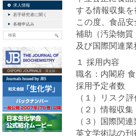
求人情報
する情報収集を
若手研究者に聞く
この度、食品安
各種申込み
補助（汚染物質
及び国際関連業
１ 採用内容
職名：内閣府 
採用予定者数
（１）リスク評
（２）情報収集
（３）国際関連
英文学術誌の刊