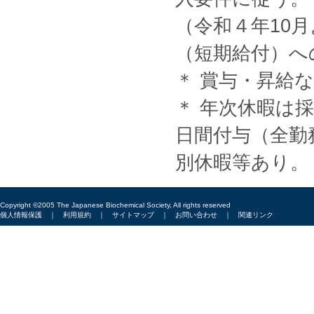
（令和４年10
（短期給付）へ
＊ 賞与・昇給
＊ 年次休暇は
日間付与（全勤
別休暇等あり。
Copyright ©2005 The Japanese Biochemical Society, All rights reserved
個人情報保護
｜
利用規約
｜
サイトマップ
｜
お問い合わせ
｜
関連リンク