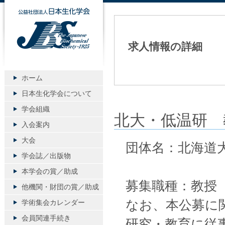
公益社団法人日本生化学会
求人情報の詳細
ホーム
日本生化学会について
学会組織
北大・低温研 
入会案内
大会
団体名：北海道
学会誌／出版物
本学会の賞／助成
募集職種：教授
他機関・財団の賞／助成
なお、本公募に
学術集会カレンダー
会員関連手続き
研究・教育に従