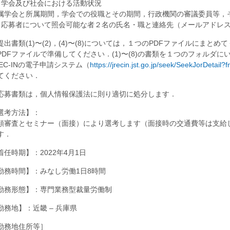
7) 学会及び社会における活動状況
属学会と所属期間，学会での役職とその期間，行政機関の審議委員等，
8) 応募者について照会可能な者２名の氏名・職と連絡先（メールアドレ
提出書類(1)〜(2)，(4)〜(8)については，１つのPDFファイルにまと
PDFファイルで準備してください．(1)〜(8)の書類を１つのフォルダに
REC-INの電子申請システム（
https://jrecin.jst.go.jp/seek/SeekJorDetai
てください．
応募書類は，個人情報保護法に則り適切に処分します．
選考方法】：
類審査とセミナー（面接）により選考します（面接時の交通費等は支給
す．
着任時期】：2022年4月1日
勤務時間】：みなし労働1日8時間
勤務形態】：専門業務型裁量労働制
勤務地】：近畿 – 兵庫県
勤務地住所等］