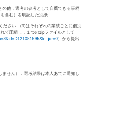
その他，選考の参考として自薦できる事柄
スを含む）を明記した別紙
めてください．(3)はそれぞれの業績ごとに個別
いれて圧縮し，１つのzipファイルとして
l?fn=3&id=D121081595&ln_jor=0
）から提出
しません）．選考結果は本人あてに通知し