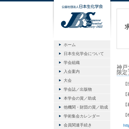
公益社団
ホーム
日本生化学会について
学会組織
神戸
入会案内
限定
大会
【
学会誌／出版物
【
本学会の賞／助成
【
他機関・財団の賞／助成
【
学術集会カレンダー
会員関連手続き
htt