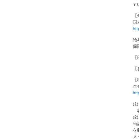
〒
【
国
htt
給
保
【
【
【
本
htt
(
教
(
当
を
メ