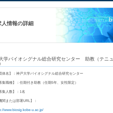
法人日本生化学会
求人情報の詳細
大学バイオシグナル総合研究センター 助教（テニュ
）
団体名】：神戸大学バイオシグナル総合研究センター
募集職種】：任期付き助教（任期5年、女性限定）
募集人数】：1名
機関または部署URL】：
p://www.biosig.kobe-u.ac.jp/