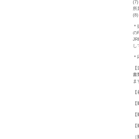
(
所
(
＊
の
J
し
＊
【
書
ま
【
【
【
【
［