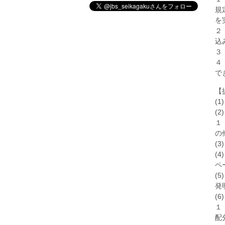
規
を
２
込
３
４
で
【
(
(
１
の
(
(
ペ
(5
発
(
１
配