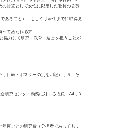
めの措置として女性に限定した教員の公募
以内であること），もしくは着任までに取得見
持ってあたれる方
員と協力して研究・教育・運営を担うことが
外，口頭・ポスターの別を明記），５．そ
総合研究センター勤務に対する抱負（A4，3
と年度ごとの研究費（分担者であっても，