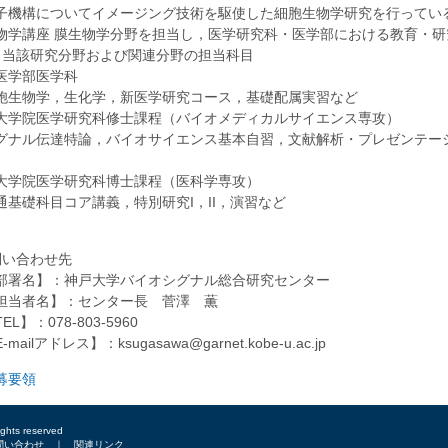
子機構についてイメージング技術を駆使した細胞生物学研究を行ってい
物学講座 膜生物学分野を担当し，医学研究科・医学部における教育・研
3) 当該研究分野および関連分野の担当科目
医学部医学科
胞生物学，生化学，新医学研究コース，基礎配属実習など
大学院医学研究科修士課程（バイオメディカルサイエンス専攻）
グナル伝達特論，バイオサイエンス基本自習，文献解析・プレゼンテー
大学院医学研究科博士課程（医科学専攻）
通基礎科目コア講義，特別研究I，II，演習など
問い合わせ先
部署名】：神戸大学バイオシグナル総合研究センター
担当者名】：センター長 菅澤 薫
EL】：078-803-5960
-mailアドレス】：ksugasawa@garnet.kobe-u.ac.jp
募要領
ights reserved
問い合わせ
｜
関連リンク