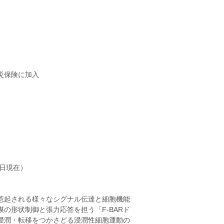
災保険に加入
1日現在）
惹起される様々なシグナル伝達と細胞機能
の形状制御と張力応答を担う「F-BARド
浸潤・転移をつかさどる浸潤性細胞運動の