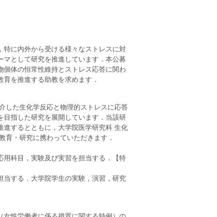
，特に内外から受ける様々なストレスに対
ーマとして研究を推進しています．本公募
物個体の恒常性維持とストレス応答に関わ
教育を推進する助教を求めます．
を介した生化学反応と物理的ストレスに応答
を目指した研究を展開しています．当該研
推進するとともに，大学院医学研究科 生化
る教育・研究に携わっていただきます．
応用科目，実験及び実習を担当する．【特
担当する．大学院学生の実験，演習，研究
（女性労働者に係る措置に関する特例）の