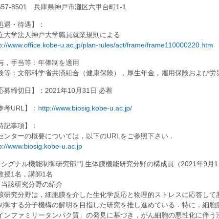
657-8501 兵庫県神戸市灘区六甲台町1-1
処遇・待遇】：
立大学法人神戸大学職員就業規則による
p://www.office.kobe-u.ac.jp/plan-rules/act/frame/frame110000220.htm
与，手当等：年俸制を適用
険等：文部科学省共済組合（健康保険），厚生年金，雇用保険および労
応募締切日】：2021年10月31日 必着
参考URL】：
http://www.biosig.kobe-u.ac.jp/
特記事項】：
センターの概要については，以下のURLをご参照下さい．
p://www.biosig.kobe-u.ac.jp
1) シグナル機能制御研究部門 生体膜機能研究分野の構成員（2021年9月
授1名，講師1名
2) 当該研究分野の紹介
該研究分野は，細胞膜を介した生化学反応と物理的ストレスに応答して
制御する分子機構の解明を目指した研究を推し進めている．特に，細胞膜
インファミリータンパク質」の発見に基づき，がん細胞の悪性化に伴う