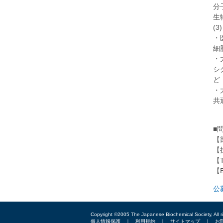
分
生
(
・
細
・
シ
ど
・
共
■
【
【
【T
【E
公
Copyright ©2005 The Japanese Biochemical Society, All r
個人情報保護
｜
利用規約
｜
サイトマップ
｜
お