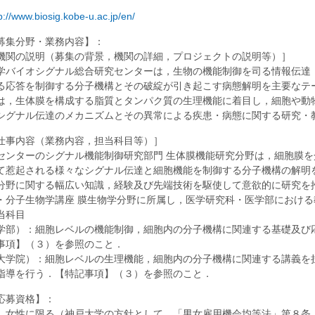
p://www.biosig.kobe-u.ac.jp/en/
募集分野・業務内容】：
機関の説明（募集の背景，機関の詳細，プロジェクトの説明等）］
学バイオシグナル総合研究センターは，生物の機能制御を司る情報伝達
る応答を制御する分子機構とその破綻が引き起こす病態解明を主要なテ
は，生体膜を構成する脂質とタンパク質の生理機能に着目し，細胞や動
シグナル伝達のメカニズムとその異常による疾患・病態に関する研究・
仕事内容（業務内容，担当科目等）］
センターのシグナル機能制御研究部門 生体膜機能研究分野は，細胞膜
て惹起される様々なシグナル伝達と細胞機能を制御する分子機構の解明
分野に関する幅広い知識，経験及び先端技術を駆使して意欲的に研究を
・分子生物学講座 膜生物学分野に所属し，医学研究科・医学部におけ
当科目
学部）：細胞レベルの機能制御，細胞内の分子機構に関連する基礎及び
事項】（３）を参照のこと．
大学院）：細胞レベルの生理機能，細胞内の分子機構に関連する講義を
指導を行う．【特記事項】（３）を参照のこと．
応募資格】：
．女性に限る（神戸大学の方針として，「男女雇用機会均等法」第８条