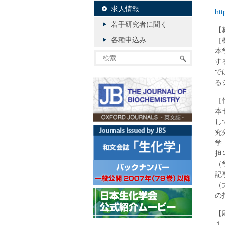
求人情報
htt
若手研究者に聞く
【
各種申込み
［
本
す
で
る
［
本
し
究
学
担
（
記
（
の
【
１