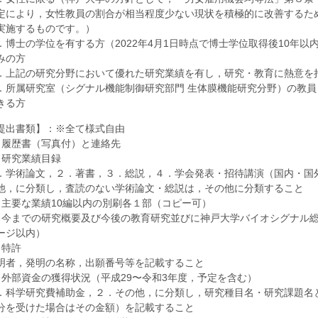
定により，女性教員の割合が相当程度少ない現状を積極的に改善するた
実施するものです。）
．博士の学位を有する方（2022年4月1日時点で博士学位取得後10年
みの方
．上記の研究分野において優れた研究業績を有し，研究・教育に熱意を
．所属研究室（シグナル機能制御研究部門 生体膜機能研究分野）の教
きる方
提出書類】：※全て様式自由
1) 履歴書（写真付）と連絡先
2) 研究業績目録
．学術論文，２．著書，３．総説，４．学会発表・招待講演（国内・国
他，に分類し，査読のない学術論文・総説は，その他に分類すること
3) 主要な業績10編以内の別刷各１部（コピー可）
4) 今までの研究概要及び今後の教育研究並びに神戸大学バイオシグナル
ージ以内）
) 特許
明者，発明の名称，出願番号等を記載すること
6) 外部資金の獲得状況（平成29〜令和3年度，予定を含む）
．科学研究費補助金，２．その他，に分類し，研究種目名・研究課題名
分を受けた場合はその金額）を記載すること