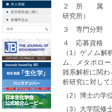
求人情報
２ 所 属 
若手研究者に聞く
研究所）
各種申込み
３ 専門分野
４ 応募資格
（1）ゲノム解
ム、メタボロー
雑系解析に関わ
析研究に対して
（2）博士の学
（3）大学院修