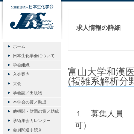
公益社団法人日本生化学会
求人情報の詳細
ホーム
日本生化学会について
学会組織
富山大学和漢
入会案内
(複雑系解析分
大会
学会誌／出版物
本学会の賞／助成
他機関・財団の賞／助成
１ 募集人員 
学術集会カレンダー
可）
会員関連手続き