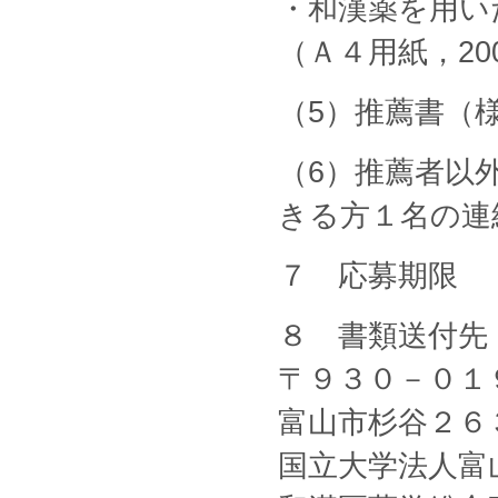
・和漢薬を用い
（Ａ４用紙，20
（5）推薦書（
（6）推薦者以
きる方１名の連
７ 応募期限 
８ 書類送付先
〒９３０－０１
富山市杉谷２６
国立大学法人