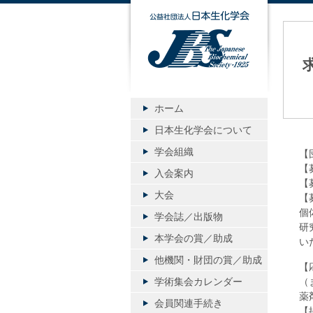
公益社団
ホーム
日本生化学会について
学会組織
【
【
入会案内
【
大会
【
個
学会誌／出版物
研
本学会の賞／助成
い
他機関・財団の賞／助成
【
学術集会カレンダー
（
薬
会員関連手続き
【