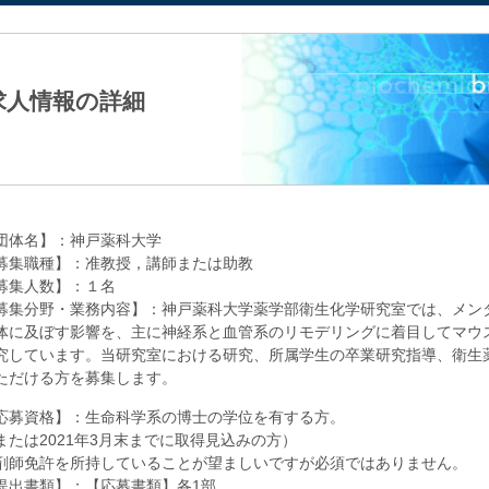
法人日本生化学会
求人情報の詳細
団体名】：神戸薬科大学
募集職種】：准教授，講師または助教
募集人数】：１名
募集分野・業務内容】：神戸薬科大学薬学部衛生化学研究室では、メン
体に及ぼす影響を、主に神経系と血管系のリモデリングに着目してマウスを用いたi
究しています。当研究室における研究、所属学生の卒業研究指導、衛生
ただける方を募集します。
応募資格】：生命科学系の博士の学位を有する方。
または2021年3月末までに取得見込みの方）
剤師免許を所持していることが望ましいですが必須ではありません。
提出書類】：【応募書類】各1部