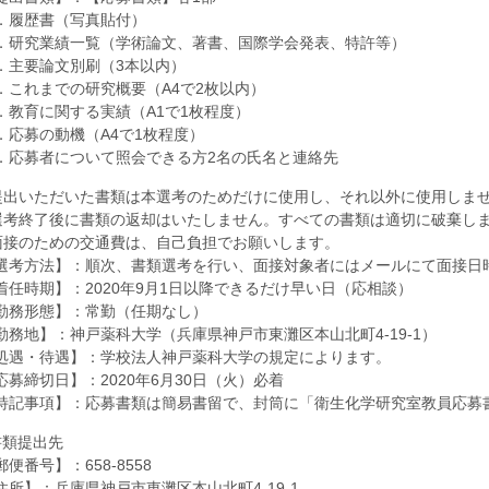
．履歴書（写真貼付）
．研究業績一覧（学術論文、著書、国際学会発表、特許等）
．主要論文別刷（3本以内）
．これまでの研究概要（A4で2枚以内）
．教育に関する実績（A1で1枚程度）
．応募の動機（A4で1枚程度）
．応募者について照会できる方2名の氏名と連絡先
 提出いただいた書類は本選考のためだけに使用し、それ以外に使用しま
 選考終了後に書類の返却はいたしません。すべての書類は適切に破棄し
 面接のための交通費は、自己負担でお願いします。
選考方法】：順次、書類選考を行い、面接対象者にはメールにて面接日
着任時期】：2020年9月1日以降できるだけ早い日（応相談）
勤務形態】：常勤（任期なし）
勤務地】：神戸薬科大学（兵庫県神戸市東灘区本山北町4-19-1）
処遇・待遇】：学校法人神戸薬科大学の規定によります。
応募締切日】：2020年6月30日（火）必着
特記事項】：応募書類は簡易書留で、封筒に「衛生化学研究室教員応募
書類提出先
郵便番号】：658-8558
住所】：兵庫県神戸市東灘区本山北町4-19-1