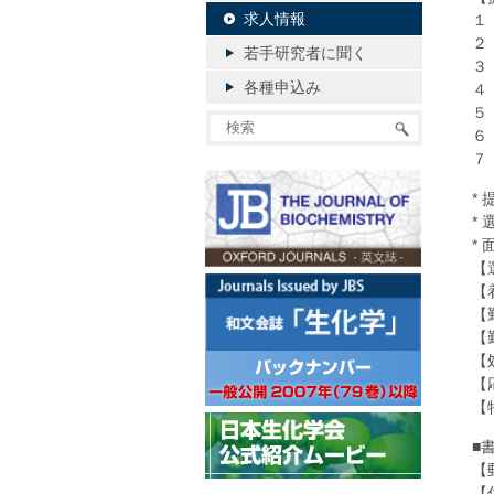
求人情報
１
２
若手研究者に聞く
３
各種申込み
４
５
６
７
*
*
*
【
【
【
【
【
【
【
■
【
【