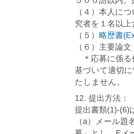
５００語以内。
（４）本人につ
究者を１名以上
（５）
略歴書(Exc
（６）主要論文
＊応募に係る個
基づいて適切に
たしません。
12. 提出方法：
提出書類(1)-
（a）メール題名
募」とし、Eメ