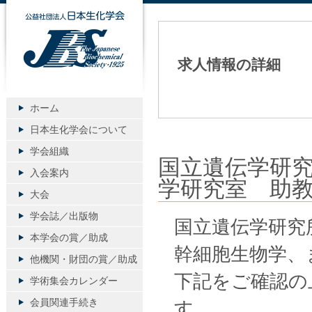
公益社団法人日本生化学会
求人情報の詳細
ホーム
日本生化学会について
学会組織
国立遺伝学研究
入会案内
学研究室 助
大会
学会誌／出版物
国立遺伝学研究
本学会の賞／助成
幹細胞生物学、
他機関・財団の賞／助成
下記をご確認の
学術集会カレンダー
会員関連手続き
す。