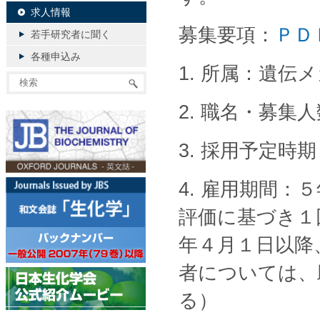
求人情報
募集要項：
ＰＤ
若手研究者に聞く
各種申込み
1. 所属：遺
2. 職名・募集
3. 採用予定
4. 雇用期間：５
評価に基づき１
年４月１日以降
者については、
る）