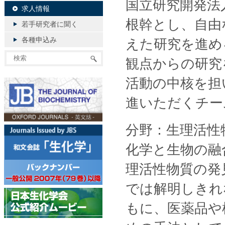
国立研究開発法
求人情報
根幹とし、自由
若手研究者に聞く
各種申込み
えた研究を進め
観点からの研究
活動の中核を担
進いただくチー
分野：生理活性
化学と生物の融
理活性物質の発
では解明しきれ
もに、医薬品や