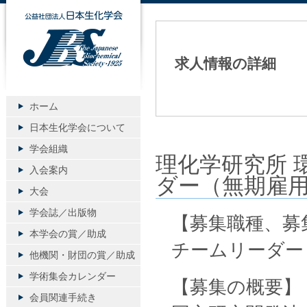
公益社団法人日本生化学会
求人情報の詳細
ホーム
日本生化学会について
学会組織
理化学研究所 
入会案内
ダー（無期雇
大会
学会誌／出版物
【募集職種、
本学会の賞／助成
チームリーダー
他機関・財団の賞／助成
学術集会カレンダー
【募集の概要】
会員関連手続き