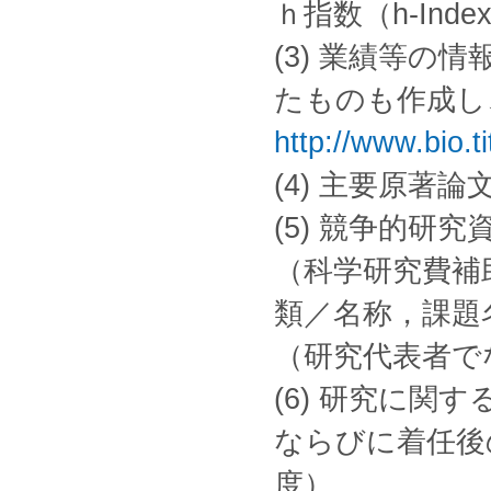
ｈ指数（h-In
(3) 業績等
たものも作成し
http://www.bio.t
(4) 主要原著論文
(5) 競争的研
（科学研究費補
類／名称，課題
（研究代表者で
(6) 研究に
ならびに着任後
度）