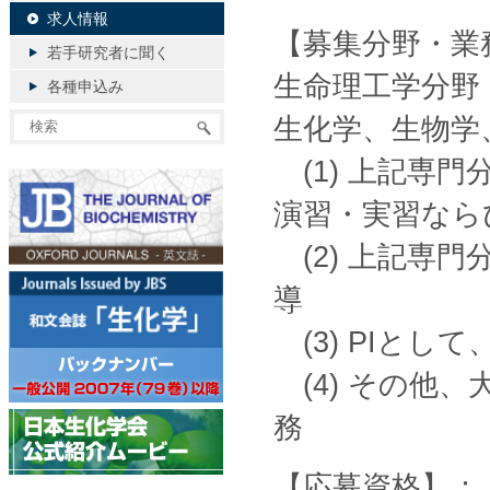
求人情報
【募集分野・業
若手研究者に聞く
生命理工学分野
各種申込み
生化学、生物学
(1) 上記専
演習・実習なら
(2) 上記専
導
(3) PIとし
(4) その他
務
【応募資格】：