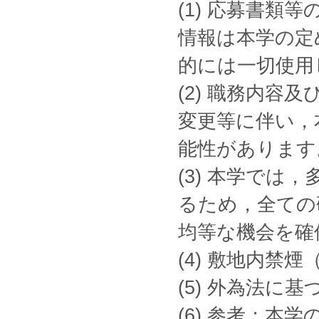
(1) 応募書
情報は本学の定
的には一切使用
(2) 職務内
変更等に伴い，
能性があります
(3) 本学で
るため，全ての
均等な機会を確
(4) 敷地内禁
(5) 外為法に
(6) 参考；本