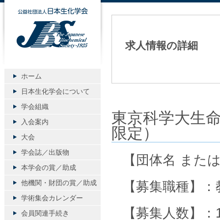
公益社団法人日本生化学会
求人情報の詳細
ホーム
日本生化学会について
学会組織
東京科学大生
入会案内
限定）
大会
学会誌／出版物
【団体名 また
本学会の賞／助成
他機関・財団の賞／助成
【募集職種】：
学術集会カレンダー
【募集人数】：
会員関連手続き