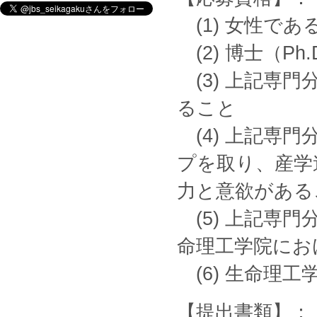
(1) 女性であ
(2) 博士（P
(3) 上記専
ること
(4) 上記専
プを取り、産学
力と意欲がある
(5) 上記専
命理工学院にお
(6) 生命理
【提出書類】