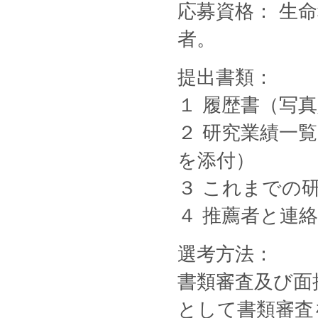
応募資格： 生
者。
提出書類：
１ 履歴書（写
２ 研究業績一
を添付）
３ これまでの
４ 推薦者と連
選考方法：
書類審査及び面
として書類審査