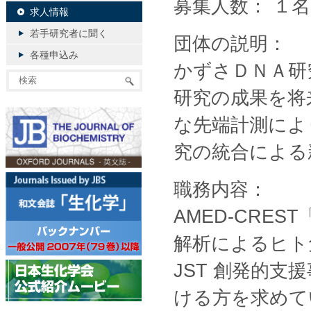
募集人数： １名
求人情報
若手研究者に聞く
団体の説明：
各種申込み
かずさＤＮＡ研
研究の成果を将
な先端計測によ
究の統合による
職務内容：
AMED-CRE
解析によるヒト
JST 創発的
ける方を求めて