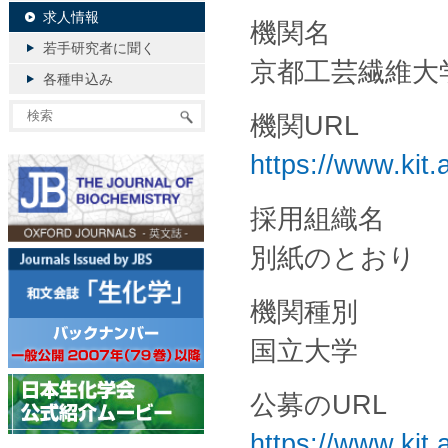
求人情報
機関名
若手研究者に聞く
京都工芸繊維大
各種申込み
機関URL
https://www.kit.
採用組織名
別紙のとおり
機関種別
国立大学
公募のURL
https://www.kit