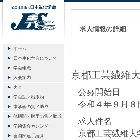
公益社団法人日本生化学会
求人情報の詳細
ホーム
日本生化学会について
学会組織
京都工芸繊維
入会案内
大会
公募開始日
学会誌／出版物
令和４年９月８
本学会の賞／助成
他機関・財団の賞／助成
求人件名
学術集会カレンダー
京都工芸繊維大
会員関連手続き