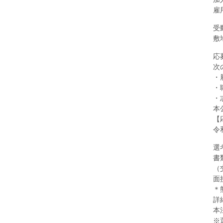
雇
受
敷
応
次
・
・
・
本
【
令
選
書
（
面
＊
詳
本
※