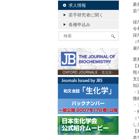
募
求人情報
若
若手研究者に聞く
採
各種申込み
令
採
（
雇
業
【
熊
支
知
・
微
・
・
（
し
【
本