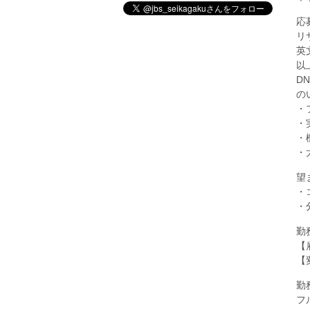
応
リ
英
以
D
の
・
・
・
・
望
・
・
勤
【
【
勤
フ