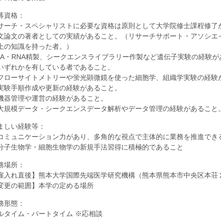
募資格：
サーチ・スペシャリストに必要な資格は原則として大学院修士課程修了
文論文の著者としての実績があること。（リサーチサポート・アソシエ
上の知識を持った者。）
NA・RNA精製、シークエンスライブラリー作製など遺伝子実験の経験
いずれかを有している者であること。
フローサイトメトリーや蛍光顕微鏡を使った細胞学、組織学実験の経験
実験手順作成や更新の経験があること。
機器管理や運営の経験があること。
大規模データ・シークエンスデータ解析やデータ管理の経験があること
ましい経験等：
コミュニケーション力があり、多角的な視点で主体的に業務を推進でき
分子生物学・細胞生物学の新規手法習得に積極的であること
務場所：
雇入れ直後】熊本大学国際先端医学研究機構（熊本県熊本市中央区本荘
変更の範囲】本学の定める場所
務形態：
ルタイム・パートタイム ※応相談