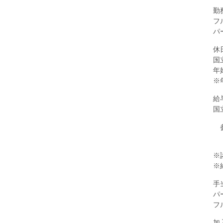
勤
フ
パ
休
国
年
※
給
国
参
（
※
※
手
パ
フ
加