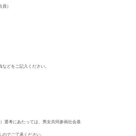
合員）
負などをご記入ください。
）選考にあたっては、男女共同参画社会基
んのでご了承ください。