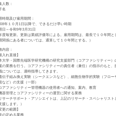
集人数：
干名
用時期及び雇用期間：
和8年１０月1日以降で、できるだけ早い時期
用日～令和9年3月31日
年度毎更新。更新は業績評価等による。雇用期間は、最長で１０年間と
用関係にある者については、通算して１０年間とする。）
務内容：
雇入れ直後】
本大学・国際先端医学研究機構の研究支援部門（コアファシリティー）
援の業務を行う。コアファシリティーの責任者（兼任）の指示のもと、
識については、適時指導してきます。
遺伝子組み換え実験（シークエンスなど）、細胞生物学的実験（フロー
鏡など）の支援（一部）
コアファシリティー管理機器の使用者への通知、案内、教育
機器管理とコアファシリティーの運営に関する業務
リサーチサポート・アソシエイトは、上記のリサーチ・スペシャリスト
支援します。）
変更の範囲】
学の定める業務