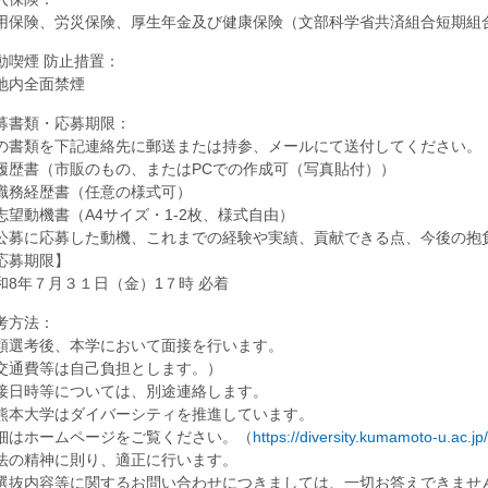
用保険、労災保険、厚生年金及び健康保険（文部科学省共済組合短期組
動喫煙 防止措置：
地内全面禁煙
募書類・応募期限：
の書類を下記連絡先に郵送または持参、メールにて送付してください。
履歴書（市販のもの、またはPCでの作成可（写真貼付））
職務経歴書（任意の様式可）
志望動機書（A4サイズ・1-2枚、様式自由）
公募に応募した動機、これまでの経験や実績、貢献できる点、今後の抱
応募期限】
和8年７⽉３１⽇（金）1７時 必着
考方法：
類選考後、本学において面接を行います。
交通費等は自己負担とします。）
接日時等については、別途連絡します。
熊本大学はダイバーシティを推進しています。
細はホームページをご覧ください。（
https://diversity.kumamoto-u.ac.jp/
法の精神に則り、適正に行います。
選抜内容等に関するお問い合わせにつきましては、一切お答えできませ