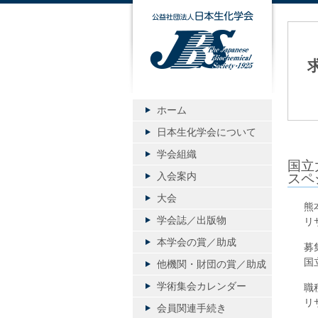
公益社団
ホーム
日本生化学会について
学会組織
国立
入会案内
スペ
大会
熊
学会誌／出版物
リ
本学会の賞／助成
募
国
他機関・財団の賞／助成
学術集会カレンダー
職
リ
会員関連手続き