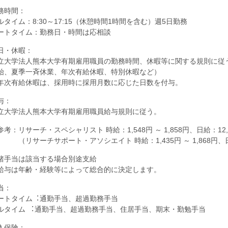
務時間：
ルタイム：8:30～17:15（休憩時間1時間を含む）週5日勤務
ートタイム：勤務日・時間は応相談
日・休暇：
立大学法人熊本大学有期雇用職員の勤務時間、休暇等に関する規則に従
始、夏季一斉休業、年次有給休暇、特別休暇など）
年次有給休暇は、採用時に採用月数に応じた日数を付与。
与：
立大学法人熊本大学有期雇用職員給与規則に従う。
考：リサーチ・スペシャリスト 時給：1,548円 ～ 1,858円、日給：12,0
リサーチサポート・アソシエイト 時給：1,435円 ～ 1,868円、日給：
諸手当は該当する場合別途支給
給与は年齢・経験等によって総合的に決定します。
当：
ートタイム︓通勤手当、超過勤務手当
ルタイム ︓通勤手当、超過勤務手当、住居手当、期末・勤勉手当
入保険：