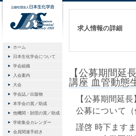
公益社団法人日本生化学会
求人情報の詳細
ホーム
日本生化学会について
学会組織
【公募期間延長
入会案内
講座 血管動態
大会
学会誌／出版物
【公募期間延長
本学会の賞／助成
公募について（
他機関・財団の賞／助成
学術集会カレンダー
謹啓 時下ます
会員関連手続き