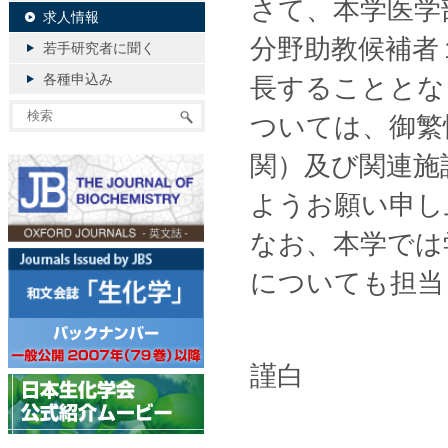
さて、本学医学
求人情報
分野助教候補者
若手研究者に聞く
各種申込み
長することとな
ついては、御繁
関）及び関連施
ようお願い申し
なお、本学では
についても担当
謹白