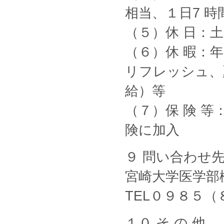
相当、１日7 時
（５）休 日：
（６）休 暇：
リフレッシュ、
給）等
（７）保 険 
険に加入
９ 問い合わせ
宮崎大学医学部
TEL０９８５
１０ そ の 他