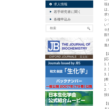
求人情報
現
は
若手研究者に聞く
求
各種申込み
シ
い
※
医
（
進
【
[
1
2
3
[
1
2
技
【
ま