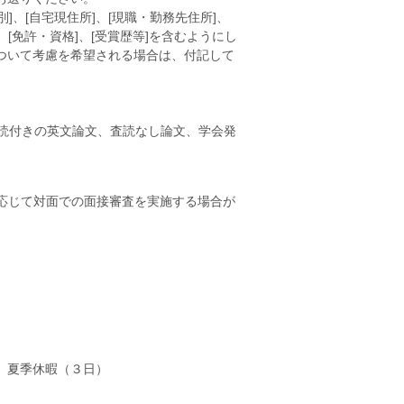
別]、[自宅現住所]、[現職・勤務先住所]、
]、[免許・資格]、[受賞歴等]を含むようにし
ついて考慮を希望される場合は、付記して
査読付きの英文論文、査読なし論文、学会発
応じて対面での面接審査を実施する場合が
）、夏季休暇（３日）