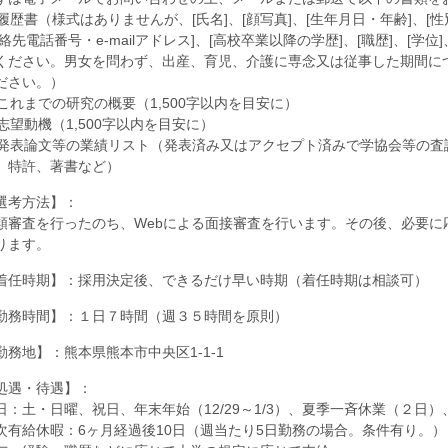
. 履歴書（様式はありませんが、[氏名]、[顔写真]、[生年月日・年齢]、[性
連絡先電話番号・e-mailアドレス]、[高校卒業以降の学歴]、[職歴]、[学位
ください。男女を問わず、出産、育児、介護に専念又は従事した期間に
ださい。）
. これまでの研究の概要（1,500字以内を目安に）
. 志望動機（1,500字以内を目安に）
. 発表論文等の業績リスト（発表済み又はアクセプト済みで学協会等の
、特許、著書など）
選考方法】：
類審査を行ったのち、Webによる面接審査を行います。その後、必要に
ります。
着任時期】：採用決定後、できるだけ早い時期（着任時期は相談可）
勤務時間】：１日７時間（週３５時間を原則）
勤務地】：熊本県熊本市中央区1-1-1
処遇・待遇】：
日：土・日曜、祝日、年末年始（12/29～1/3）、夏季一斉休業（２日
次有給休暇：6ヶ月経過後10日（週当たり5日勤務の場合。条件有り。）