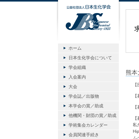
公益社団
ホーム
日本生化学会について
学会組織
熊本
入会案内
【
大会
【
学会誌／出版物
本学会の賞／助成
【
他機関・財団の賞／助成
【
私
学術集会カレンダー
H
会員関連手続き
ム