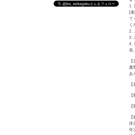
1
[
て
く
2
3
4
表
【
書
あ
【
【
【
【
休
年