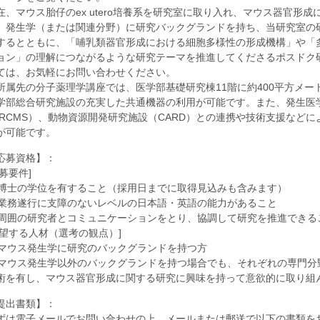
在、マウス胎仔のex utero培養系を研究室に取り入れ、マウス器官形
、発生学（または関連分野）に研究バックグランドを持ち、当研究室の
するとともに、「哺乳類器官形成における細胞多様性の形成機構」や「
ョン」の理解につながるような研究テーマを推進してくださるポスドク
ては、お気軽にお問い合わせください。
所属先の分子薬理学講座では、医学部基礎研究棟11階に約400平方メ
学部総合研究施設の充実した共通機器の利用が可能です。また、発生医学
IRCMS）、動物資源開発研究施設（CARD）との連携や技術支援など
が可能です。
応募資格】：
応募要件]
. 博士の学位を有すること（採用日までに取得見込みも含みます）
. 業務遂行に支障のないレベルの日本語・英語の能力があること
. 周囲の研究者とコミュニケーションをとり、協調して研究を推進できる
希望する人材（選考の観点）]
. マウス発生学に研究のバックグランドを持つ方
. マウス発生学以外のバックグランドを持つ場合でも、それぞれの専門
術を有し、マウス器官形成に関する研究に興味を持って意欲的に取り組
提出書類】：
ずは電子メールでお問い合わせの上、メールまたは郵送で以下の書類を