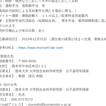
与：経験・職歴などに応じて大学の規定に応じて支給
当：通勤手当、過勤務手当 等
職員給与規則による支給要件を満たす場合に限る。）
マイカー通勤：通勤距離５．１ｋｍ以上／駐車料金別途案内
険：文部科学省共済組合（短期組合員）、厚生年金、雇用保険制度に加
けられます。
間外労働および休日出勤：あり
応募締切日】：2023年12月31日 （適任者の採用が決まり次第、募集
参考URL】：
https://www.moroishi-lab.com/
書類提出先
郵便番号】：〒860-8556
住所】：熊本市中央区本荘1-1-1
部署名】：熊本大学 大学院生命科学研究部 分子薬理学講座
担当者名】：教授 諸石 寿朗
問い合わせ先
部署名】：熊本大学 大学院生命科学研究部 分子薬理学講座
担当者名】：松永
EL】：096-373-5173
-mailアドレス】：moroishi@kumamoto-u.ac.jp