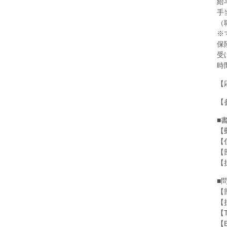
給
手
（
※
保
受
時
【
【
■
【
【
【
【
■
【
【
【T
【E