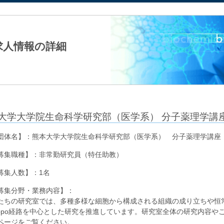
法人日本生化学会
求人情報の詳細
大学大学院生命科学研究部（医学系） 分子薬理学講
団体名】：熊本大学大学院生命科学研究部（医学系） 分子薬理学講座
募集職種】：非常勤研究員（特任助教）
募集人数】：1名
募集分野・業務内容】：
たちの研究室では、多種多様な細胞から構成される組織の成り立ちや恒
ippo経路を中心とした研究を推進しています。研究室全体の研究内容
ページをご覧ください。