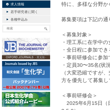
特に、多様な分野か
求人情報
若手研究者に聞く
募集要項は下記の通
各種申込み
＜募集対象＞
・理工系に在学中の
・全日程に参加でき
・事前研修会に参加
・定員30〜35名(
（大変恐縮ですが、
方を優先して募集し
＜事前研修会＞
2025年6月15日