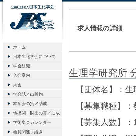
公益社団法人日本生化学会
求人情報の詳細
ホーム
日本生化学会について
学会組織
生理学研究所 
入会案内
大会
【団体名】：生
学会誌／出版物
本学会の賞／助成
【募集職種】：
他機関・財団の賞／助成
【募集人数】：
学術集会カレンダー
会員関連手続き