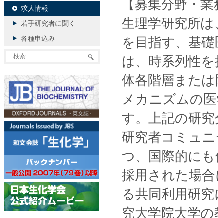
【募集分野・業
求人情報
生理学研究所は
若手研究者に聞く
各種申込み
を目指す、基礎
は、時系列性を
体各階層または
メカニズムの医
す。上記の研究
研究者コミュニ
つ、国際的にも
採用された場合
る共同利用研究
究大学院大学の