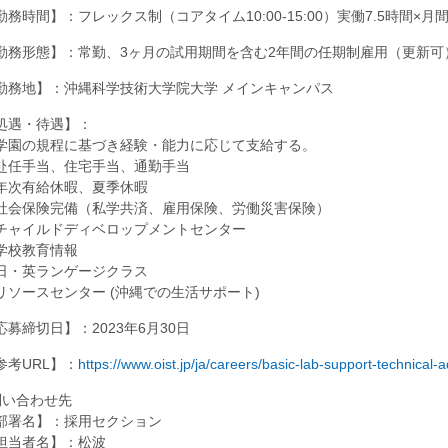
勤務時間】：フレックス制（コアタイム10:00-15:00）実働7.5時間×月間労
勤務形態】：常勤、3ヶ月の試用期間を含む2年間の任期制雇用（更新可
勤務地】：沖縄科学技術大学院大学 メインキャンパス
処遇・待遇】：
学園の規程に基づき経験・能力に応じて支給する。
赴任手当、住宅手当、通勤手当
年次有給休暇、夏季休暇
社会保険完備（私学共済、雇用保険、労働災害保険）
チャイルドディベロップメントセンター
学校教育情報
日・英ランゲージクラス
リソースセンター (沖縄での生活サポート)
応募締切日】：2023年6月30日
参考URL】：
https://www.oist.jp/ja/careers/basic-lab-support-technical-a
問い合わせ先
部署名】：採用セクション
担当者名】：松波