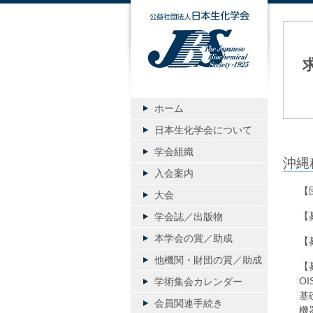
公益社団
ホーム
日本生化学会について
学会組織
沖縄
入会案内
【
大会
【
学会誌／出版物
本学会の賞／助成
【
他機関・財団の賞／助成
【
O
学術集会カレンダー
基
会員関連手続き
機