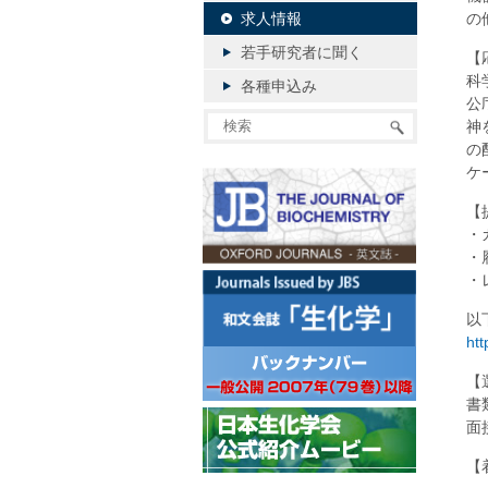
求人情報
の
若手研究者に聞く
【
科
各種申込み
公
神
の
ケ
【
・
・
・
以
htt
【
書
面
【