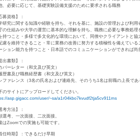
他、必要に応じて、基礎実験設備支援のために要求される職務
応募資格】：
学研究に関する知識や経験を持ち、それを基に、施設の管理および利用
庁の仕組みや大学の運営に基本的な理解を持ち、職務に必要な事務処理
を持つこと・多様で多文化的な環境において、同僚やクライアントと協
配慮を維持できること・常に業務の改善に努力する積極性を備えている
ーション能力を持つこと・日本語でのコミュニケーションができれば尚
提出書類】：
カバーレター（和文及び英文）
履歴書及び職務経歴書（和文及び英文）
レファレンス（3名の氏名および連絡先、そのうち1名は前職の上長であ
下のサイトにアップロードしてください。
ps://asp.gigacc.com/user/~sa/a1r04kbo7kvudf2tja5cv911ms
選考方法】：
類選考、一次面接、二次面接。
接はZoomでの実施も可能です。
着任時期】：できるだけ早期