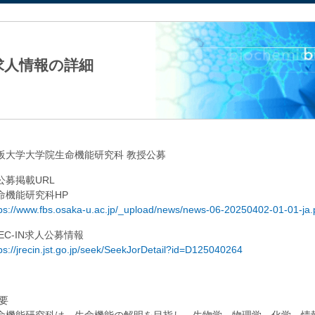
法人日本生化学会
求人情報の詳細
阪大学大学院生命機能研究科 教授公募
公募掲載URL
命機能研究科HP
ps://www.fbs.osaka-u.ac.jp/_upload/news/news-06-20250402-01-01-ja.
REC-IN求人公募情報
ps://jrecin.jst.go.jp/seek/SeekJorDetail?id=D125040264
 要