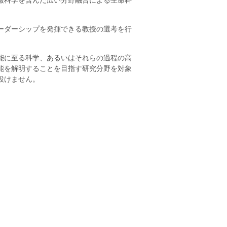
報科学を含んだ広い分野融合による生命科
ーダーシップを発揮できる教授の選考を行
。
能に至る科学、あるいはそれらの過程の高
能を解明することを目指す研究分野を対象
設けません。