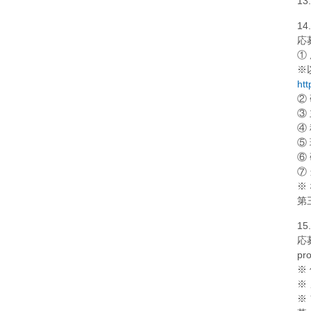
1
14
応
①
※
htt
②
③
④
⑤
⑥
⑦
※
第
1
応
pr
※
※
※