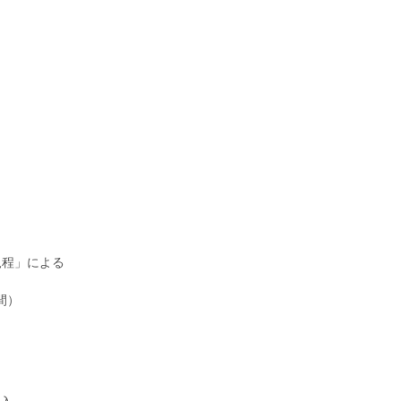
規程」による
間）