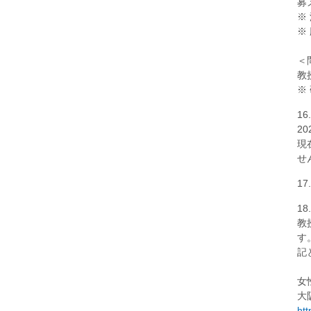
募
※
※
＜
教授
※
16
2
現
せ
1
18
教
す
記
女
大
htt