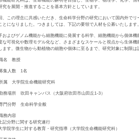
命機能研究科は、生命機能の解明を目指し、生物学、物理学、化学、情
研究を展開・推進することを基本方針としています。
回、この理念に共感いただき、生命科学分野の研究において国内外でリ
ことになりました。つきましては、下記の要領で人材を公募いたします
子およびゲノム機能から細胞機能に発展する科学、細胞機能から個体機
度な可視化や数理モデル化など、さまざまなスケールと視点から生体機
します。微生物から動植物の細胞や個体に至るまで、研究対象に制限は
. 職名 教授
. 募集人数 1名
. 所属 大学院生命機能研究科
. 勤務場所 吹田キャンパス（大阪府吹田市山田丘1-3）
. 専門分野 生命科学全般
. 職務内容
上記分野に関する研究遂行
大学院学生に対する教育・研究指導（大学院生命機能研究科）