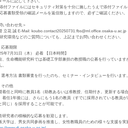
メールに記して下さい。
 添付ファイルにはセキュリティ対策を十分に施したうえで添付ファイル
 応募書類受領の確認メールを返信致しますので、必ずご確認ください。
問い合わせ先＞
 立花 誠 E-Mail: koubo.contact20250731.fbs@ml.office.osaka-u.ac.jp
 研究環境などのご質問についても、上記までお問い合わせください。
. 応募期限
025年7月31日（木） 必着 【日本時間】
在、生命機能研究科では基礎工学部兼担の教授職の公募を行っています
ん。
7. 選考方法 書類審査を行ったのち、セミナー・インタビューを行います
. その他
授着任と同時に教員1名（助教あるいは准教授、任期付き。更新する場合
。着任1年後には、さらにもう1名の教員（すでに採用されている教員が
と同じ）を採用することが可能です。
性研究者の積極的な応募を歓迎します。
阪大学は、男女共同参画を推進し、女性教職員のための様々な支援を実
ps://www.di.osaka-u.ac.jp/