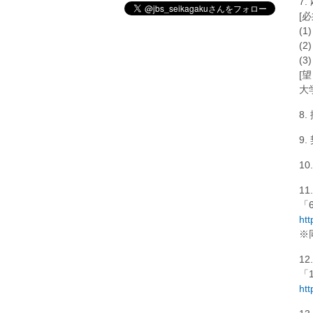
7
[
(
(
(
[
大
8
9
1
11
「
htt
※
1
「
htt