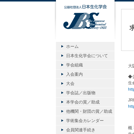
公益社団
ホーム
日本生化学会について
学会組織
大
入会案内
◆
生
大会
htt
学会誌／出版物
J
本学会の賞／助成
htt
他機関・財団の賞／助成
学術集会カレンダー
概
会員関連手続き