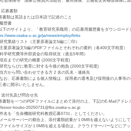
3.社会保険等 国家公務員共済組合、雇用保険、労働者災害補償保険に
. 応募書類
募書類は英語または日本語で記述のこと
 履歴書
以下のサイトより、「教育研究系職用」の応募用履歴書をダウンロード
ps://www.osaka-u.ac.jp/ja/news/employ/links
 研究業績リスト（主要原著論文5編に〇印）
 主要原著論文5編のPDFファイルとそれぞれの要約（各400文字程度）
 科学研究費等外部資金の取得状況（過去5年間）
 現在までの研究の概要 (2000文字程度)
 研究ならびに教育に対する今後の抱負 (2000文字程度)
 当方から問い合わせできる方 2 名の氏名・連絡先
 なお、応募書類による個人情報は、採用者の選考及び採用後の人事等
三者に開示いたしません。
5. 送付先及び問合せ先
募書類を一つのPDFファイルにまとめて添付の上、下記のE-Mailアド
ofessor-koubo-20250731@fbs.osaka-u.ac.jp
 件名を「生命機能研究科教授応募0731」としてください。
 メールサーバーの都合上、添付書類総量が１0MBを越えないようにし
 ファイルサイズが１0MBを超える場合は、クラウドサーバーなどにア