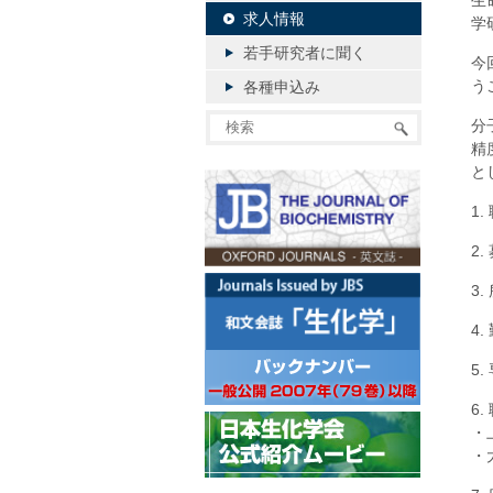
生
求人情報
学
若手研究者に聞く
今
う
各種申込み
分
精
と
1
2
3
4
5
6
・
・