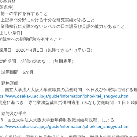
. 応募資格
必須条件]
1) 博士の学位を有すること
2) 上記専門分野における十分な研究実績があること
3) 業務執行に支障のないレベルの日本語及び英語の能力があること
望ましい条件]
学院生への指導経験を有すること
. 採用日 2026年4月1日（以降できるだけ早い日）
. 契約期間 期間の定めなし（無期雇用）
0. 試用期間 6か月
. 勤務形態
6．国立大学法人大阪大学教職員の労働時間、休日及び休暇等に関する
ps://www.osaka-u.ac.jp/ja/guide/information/joho/kitei_shugyou.html
同意に基づき、専門業務型裁量労働制適用（みなし労働時間：1 日 8 時
2. 給与及び手当
18．国立大学法人大阪大学新年俸制教職員給与規程」による
ps://www.osaka-u.ac.jp/ja/guide/information/joho/kitei_shugyou.html