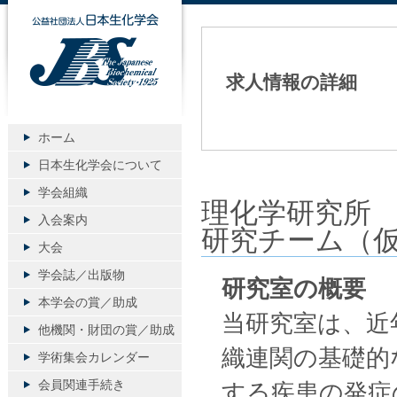
公益社団法人日本生化学会
求人情報の詳細
ホーム
日本生化学会について
学会組織
理化学研究所
入会案内
研究チーム（
大会
学会誌／出版物
研究室の概要
本学会の賞／助成
当研究室は、近
他機関・財団の賞／助成
織連関の基礎的
学術集会カレンダー
会員関連手続き
する疾患の発症