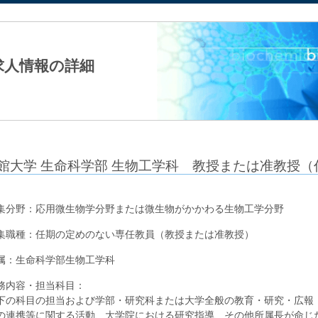
法人日本生化学会
求人情報の詳細
館大学 生命科学部 生物工学科 教授または准教授
集分野：応用微生物学分野または微生物がかかわる生物工学分野
集職種：任期の定めのない専任教員（教授または准教授）
属：生命科学部生物工学科
務内容・担当科目：
下の科目の担当および学部・研究科または大学全般の教育・研究・広報
の連携等に関する活動、大学院における研究指導、その他所属長が命じ