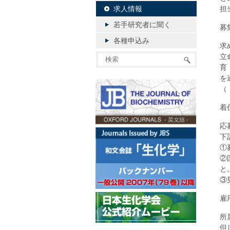
求人情報
担
若手研究者に聞く
募
各種申込み
求
立
育
を
（
着
応
下
①
②
と
③
雇
所
但