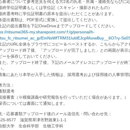
応募者について参考意見を伺える方2名の氏名・所属・連絡先ならびに
最終学位証明書もしくは学位記（スキャン・撮影されたもの）
最終選考時に学位証明書の原本を提出いただくことがあります。
各提出書類は、PDF形式に変換して提出してください。
上記の提出書類を下記OneDriveまでアップロードしてください。
ps://ritsumei365-my.sharepoint.com/:f:/g/personal/h-
tsu_fc_ritsumei_ac_jp/EmNsWfTRM31IublEJcpMsxwBuy__6O7ry-Ss
上記のURL全体をブラウザにコピー＆ペーストするか、こちらからアク
アップロード終了後、「アップロードが完了しました」との画面が表示
ピーを保存しておいてください。
また、アップロード終了後、下記のメールアドレスにアップロードが終
い。
募集にあたり本学が入手した情報は、採用選考および採用後の人事管理
考方法：
書類選考
面接審査（※模擬講義や研究報告を行っていただく場合があります。）
採否については書面にて通知します。
先・応募書類アップロード後のメール送信先・問い合わせ先：
525-8577 滋賀県草津市野路東1-1-1
命館大学 生命科学部 生物工学科