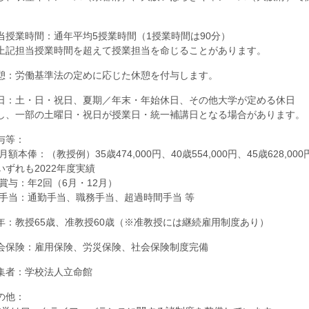
。
当授業時間：通年平均5授業時間（1授業時間は90分）
上記担当授業時間を超えて授業担当を命じることがあります。
憩：労働基準法の定めに応じた休憩を付与します。
日：土・日・祝日、夏期／年末・年始休日、その他大学が定める休日
し、一部の土曜日・祝日が授業日・統一補講日となる場合があります。
与等：
)月額本俸：（教授例）35歳474,000円、40歳554,000円、45歳628,000
いずれも2022年度実績
2)賞与：年2回（6月・12月）
3)手当：通勤手当、職務手当、超過時間手当 等
年：教授65歳、准教授60歳（※准教授には継続雇用制度あり）
会保険：雇用保険、労災保険、社会保険制度完備
集者：学校法人立命館
の他：