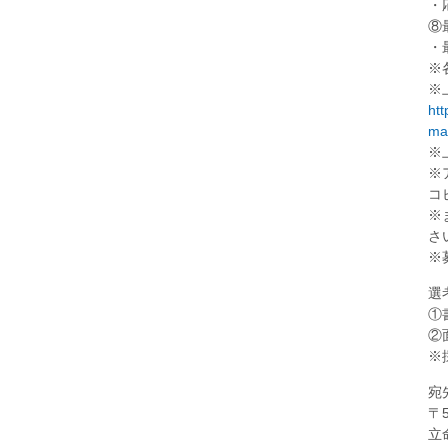
・
⑧
・
※
※
htt
ma
※
※
コ
※
さ
※
選
①
②
※
宛
〒
立