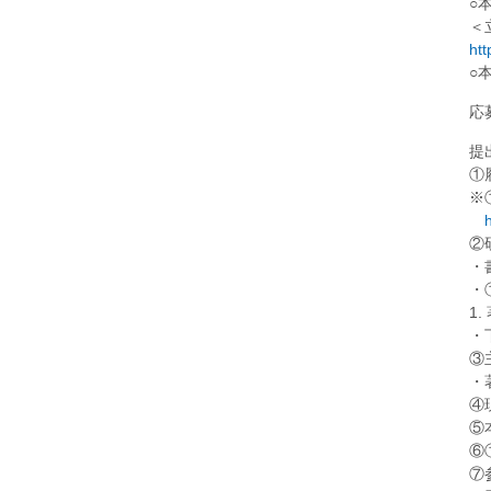
○
＜
htt
○
応
提
①
※
h
②
・
・
1
・
③
・
④
⑤
⑥
⑦