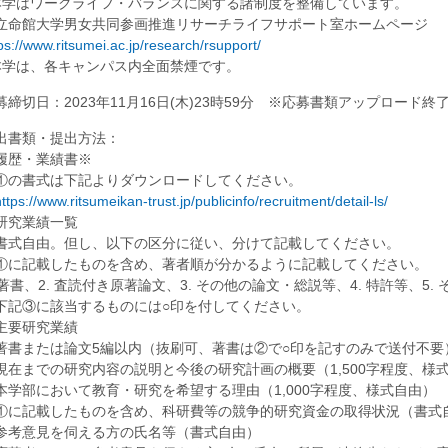
本学はワークライフ・バランスに関する諸制度を整備しています。
立命館大学男女共同参画推進リサーチライフサポート室ホームページ
ps://www.ritsumei.ac.jp/research/rsupport/
本学は、各キャンパス内全面禁煙です。
募締切日：2023年11月16日(木)23時59分 ※応募書類アップロード終
出書類・提出方法：
履歴・業績書※
①の書式は下記よりダウンロードしてください。
ttps://www.ritsumeikan-trust.jp/publicinfo/recruitment/detail-ls/
研究業績一覧
書式自由。但し、以下の区分に従い、分けて記載してください。
①に記載したものを含め、著者順が分かるように記載してください。
. 著書、2. 査読付き原著論文、3. その他の論文・総説等、4. 特許等、5. 
下記③に該当するものには○印を付してください。
主要研究業績
著書または論文5編以内（抜刷可、著書は②で○印を記すのみで送付不要
現在までの研究内容の説明と今後の研究計画の概要（1,500字程度、様
本学部において教育・研究を希望する理由（1,000字程度、様式自由）
①に記載したものを含め、科研費等の競争的研究資金の取得状況（書式
参考意見を伺える方の氏名等（書式自由）