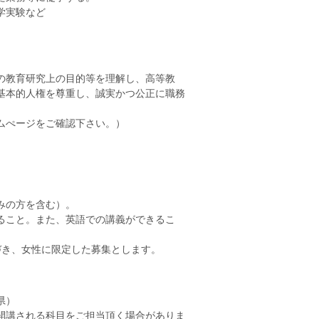
学実験など
の教育研究上の目的等を理解し、高等教
基本的人権を尊重し、誠実かつ公正に職務
ムぺージをご確認下さい。）
みの方を含む）。
ること。また、英語での講義ができるこ
づき、女性に限定した募集とします。
県）
開講される科目をご担当頂く場合がありま