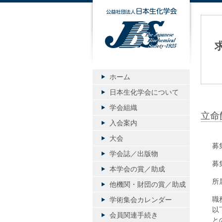
公益社団
ホーム
日本生化学会について
学会組織
立命
入会案内
大会
募
学会誌／出版物
募
本学会の賞／助成
所
他機関・財団の賞／助成
職
学術集会カレンダー
以
会員関連手続き
と