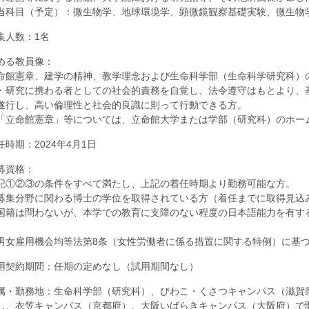
当科目（予定）：微生物学、地球環境学、顕微鏡観察基礎実験、微生物
集人数：1名
める教員像：
命館憲章、建学の精神、教学理念および生命科学部（生命科学研究科）
・研究に携わる者としての社会的責務を自覚し、法令遵守はもとより、
遂行し、高い倫理性と社会的良識に則って行動できる方。
「立命館憲章」等については、立命館大学または学部（研究科）のホー
任時期：2024年4月1日
募資格：
記①②③の条件をすべて満たし、上記の着任時期より勤務可能な方。
募集分野に関わる博士の学位を取得されている方（着任までに取得見込
国籍は問わないが、本学での教育に支障のない程度の日本語能力を有す
。
男女雇用機会均等法第8条（女性労働者に係る措置に関する特例）に基
用契約期間：任期の定めなし（試用期間なし）
属・勤務地：生命科学部（研究科）、びわこ・くさつキャンパス（滋賀
し、衣笠キャンパス（京都府）、大阪いばらきキャンパス（大阪府）で