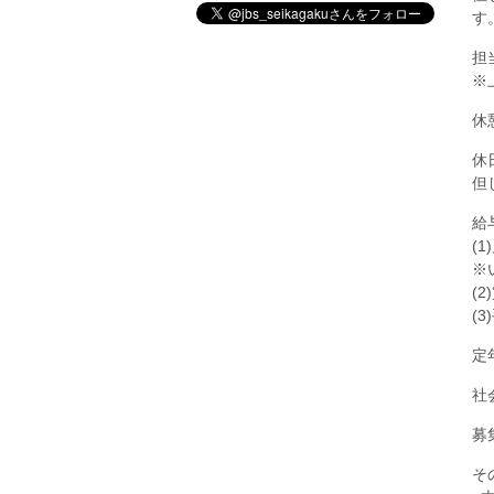
す
担
※
休
休
但
給
(1
※
(
(
定
社
募
そ