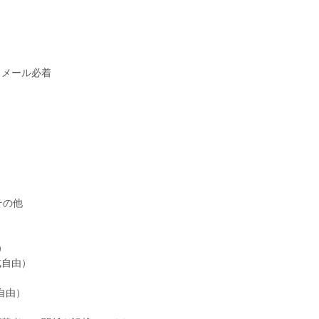
了メール必着
その他
）
式自由）
自由）