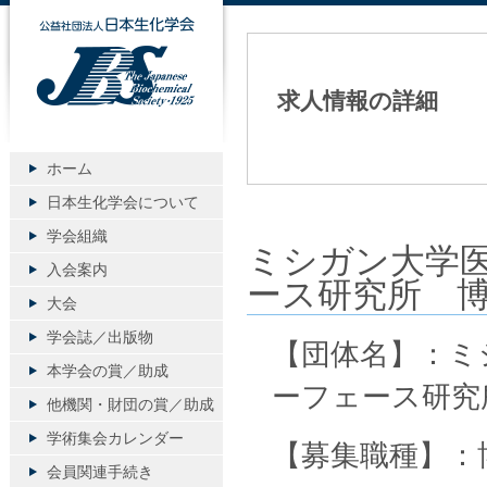
公益社団法人日本生化学会
求人情報の詳細
ホーム
日本生化学会について
学会組織
ミシガン大学医
入会案内
ース研究所 
大会
学会誌／出版物
【団体名】：ミ
本学会の賞／助成
ーフェース研究
他機関・財団の賞／助成
学術集会カレンダー
【募集職種】：
会員関連手続き