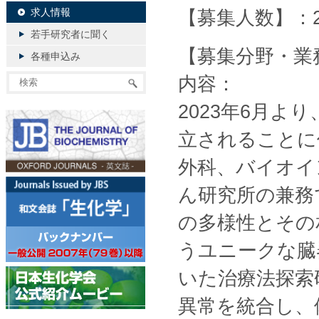
求人情報
【募集人数】：
若手研究者に聞く
【募集分野・業
各種申込み
内容：
2023年6月
立されることに
外科、バイオイ
ん研究所の兼務
の多様性とその
うユニークな臓
いた治療法探索
異常を統合し、