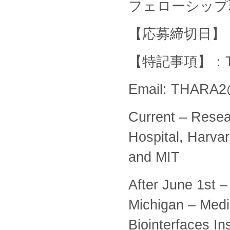
フェローシップ
【応募締切日】：
【特記事項】：Toshi
Email: THARA2
Current – Resea
Hospital, Harvar
and MIT
After June 1st –
Michigan – Medi
Biointerfaces In