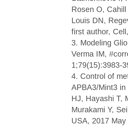
Rosen O, Cahill
Louis DN, Regev
first author, Ce
3. Modeling Gl
Verma IM, #corr
1;79(15):3983-
4. Control of me
APBA3/Mint3 in
HJ, Hayashi T, 
Murakami Y, Sei
USA, 2017 May 