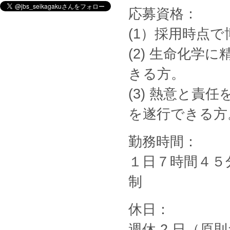
応募資格：
(1）採用時点
(2) 生命化
きる方。
(3) 熱意と
を遂行できる方
勤務時間：
１日７時間４５
制
休日：
週休 2 日（原