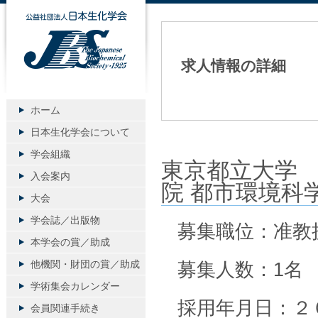
公益社団法人日本生化学会
求人情報の詳細
ホーム
日本生化学会について
学会組織
東京都立大学 
入会案内
院 都市環境科
大会
学会誌／出版物
募集職位：准教
本学会の賞／助成
他機関・財団の賞／助成
募集人数：1名
学術集会カレンダー
採用年月日：２
会員関連手続き