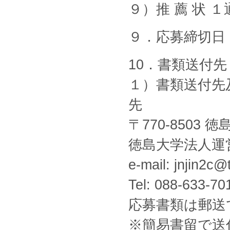
９）推 薦 状 １
９．応募締切日
10．書類送付先
１）書類送付先
先
〒770-8503
徳島大学法人運
e-mail: jnjin2c@
Tel: 088-633-70
応募書類は郵送
※簡易書留で送