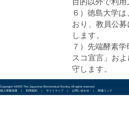
目的以外で利用
６）徳島大学は
おり、教員公募
します。
７）先端酵素学
スコ宣言」およ
守します。
Copyright ©2005 The Japanese Biochemical Society, All rights reserved
個人情報保護
｜
利用規約
｜
サイトマップ
｜
お問い合わせ
｜
関連リンク