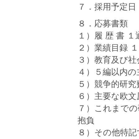
７．採用予定日
８．応募書類
１）履 歴 書 
２）業績目録 
３）教育及び社
４）５編以内の
５）競争的研究
６）主要な欧文
７）これまでの
抱負
８）その他特記