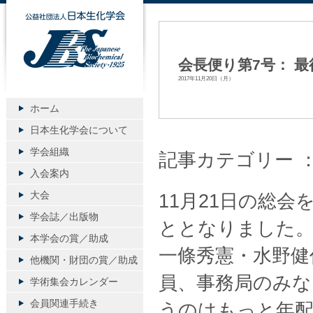
公益社団法人日本生化学会
会長便り第7号： 
2017年11月20日（月）
ホーム
日本生化学会について
学会組織
記事カテゴリー 
入会案内
大会
11月21日の総
学会誌／出版物
ととなりました
本学会の賞／助成
一條秀憲・水野健
他機関・財団の賞／助成
員、事務局のみな
学術集会カレンダー
会員関連手続き
うのはもっと年