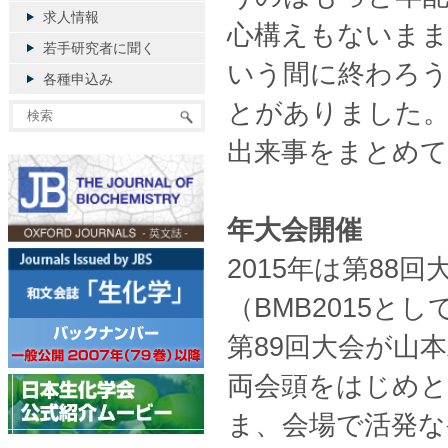
求人情報
心構えもないま
若手研究者に聞く
いう間に終わろ
各種申込み
とがありました。
出来事をまとめ
年大会開催
2015年は第8
（BMB2015と
第89回大会が山
両会頭をはじめ
ま、会場で活発な