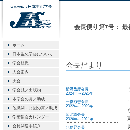
公益社団法人日本生化学会
会長便り第7号： 
ホーム
日本生化学会について
学会組織
会長だより
入会案内
大会
横溝岳彦会長
学会誌／出版物
2024年～2025年
本学会の賞／助成
一條秀憲会長
2022年～2023年
他機関・財団の賞／助成
菊池章会長
学術集会カレンダー
2020年～2021年
会員関連手続き
水島昇会長