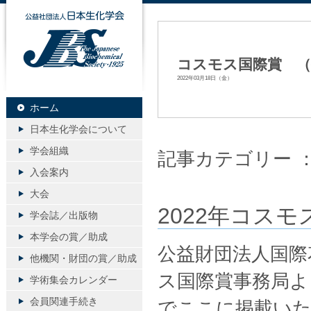
公益社団法人日本生化学会
コスモス国際賞 （
2022年03月18日（金）
ホーム
日本生化学会について
学会組織
記事カテゴリー 
入会案内
大会
2022年コス
学会誌／出版物
本学会の賞／助成
公益財団法人国際
他機関・財団の賞／助成
ス国際賞事務局よ
学術集会カレンダー
会員関連手続き
でここに掲載い