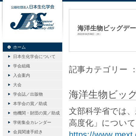
公益社団法人日本生化学会
海洋生物ビッグデー
2021年04月08日（木）
ホーム
日本生化学会について
学会組織
記事カテゴリー 
入会案内
大会
海洋生物ビッ
学会誌／出版物
本学会の賞／助成
文部科学省では、
他機関・財団の賞／助成
高度化」について
学術集会カレンダー
会員関連手続き
https://www.mext