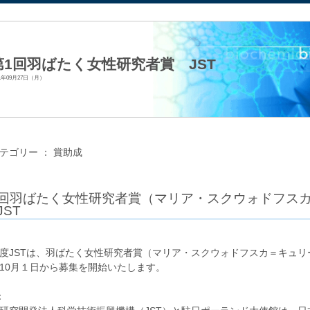
法人日本生化学会
第1回羽ばたく女性研究者賞 JST
21年09月27日（月）
テゴリー ：
賞助成
回羽ばたく女性研究者賞（マリア・スクウォドフス
JST
JSTは、羽ばたく女性研究者賞（マリア・スクウォドフスカ＝キュリ
0月１日から募集を開始いたします。
：