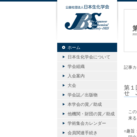
公益社団
20
ホーム
日本生化学会について
学会組織
記事カ
入会案内
大会
第１
せ 
学会誌／出版物
本学会の賞／助成
この度
他機関・財団の賞／助成
来る1
学術集会カレンダー
○趣旨
会員関連手続き