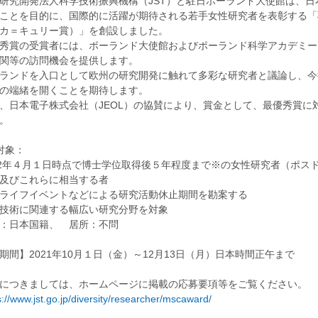
究開発法人科学技術振興機構（JST）と駐日ポーランド大使館は、日
ことを目的に、国際的に活躍が期待される若手女性研究者を表彰する「
カ＝キュリー賞）」を創設しました。
賞の受賞者には、ポーランド大使館およびポーランド科学アカデミー
関等の訪問機会を提供します。
ンドを入口として欧州の研究開発に触れて多彩な研究者と議論し、今
の端緒を開くことを期待します。
日本電子株式会社（JEOL）の協賛により、賞金として、最優秀賞に対
。
対象：
2年４月１日時点で博士学位取得後５年程度まで※の女性研究者（ポス
及びこれらに相当する者
イフイベントなどによる研究活動休止期間を勘案する
技術に関連する幅広い研究分野を対象
：日本国籍、 居所：不問
期間】2021年10月１日（金）～12月13日（月）日本時間正午まで
つきましては、ホームページに掲載の応募要項等をご覧ください。
s://www.jst.go.jp/diversity/researcher/mscaward/