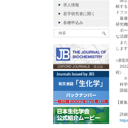
国立研
求人情報
献する
ドフス
若手研究者に聞く
最優秀
各種申込み
研究機
ポーラ
な活躍
また、
します
○表彰
202
程）、
※ラ
科学
国籍
【募集
詳細に
http