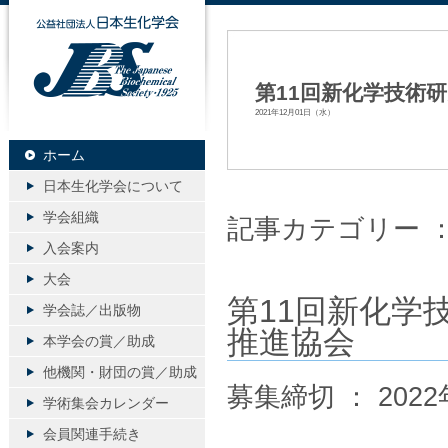
公益社団法人日本生化学会
第11回新化学技術
2021年12月01日（水）
ホーム
日本生化学会について
学会組織
記事カテゴリー 
入会案内
大会
第11回新化学
学会誌／出版物
推進協会
本学会の賞／助成
他機関・財団の賞／助成
募集締切 ： 2022
学術集会カレンダー
会員関連手続き