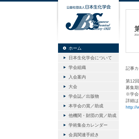
公益社団
20
ホーム
日本生化学会について
学会組織
記事カ
入会案内
第12
大会
募集期
※学会
学会誌／出版物
詳細は
本学会の賞／助成
http://
他機関・財団の賞／助成
学術集会カレンダー
会員関連手続き