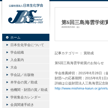
公益社団法人日本生化学会
第5回三島海雲学術
2015年05月15日（金）
ホーム
日本生化学会について
学会組織
記事カテゴリー ：
賞助成
入会案内
第5回三島海雲学術賞のお知らせ
大会
学会推薦締切：2015年8月28日（
学会誌／出版物
財団への応募期間：2015年8月1
本学会の賞／助成
詳細は公益財団法人三島海雲記念財
http://www.mishima-kaiun.or.jp/virt
他機関・財団の賞／助成
学術集会カレンダー
会員関連手続き