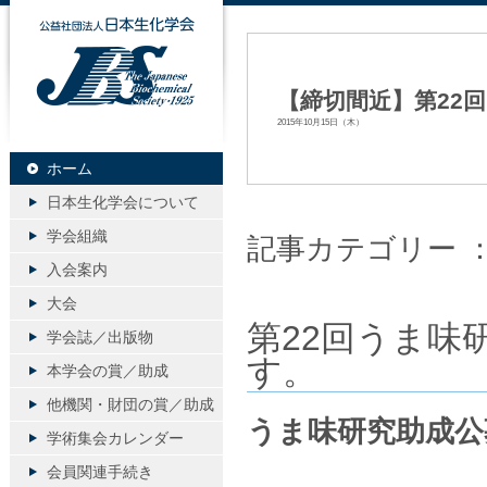
公益社団法人日本生化学会
【締切間近】第22
2015年10月15日（木）
ホーム
日本生化学会について
学会組織
記事カテゴリー 
入会案内
大会
第22回うま味
学会誌／出版物
す。
本学会の賞／助成
他機関・財団の賞／助成
うま味研究助成公
学術集会カレンダー
会員関連手続き