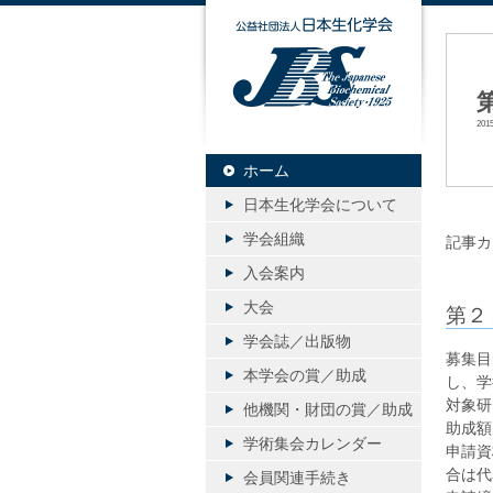
公益社団
20
ホーム
日本生化学会について
学会組織
記事カ
入会案内
大会
第２
学会誌／出版物
募集目
本学会の賞／助成
し、学
対象研
他機関・財団の賞／助成
助成額
学術集会カレンダー
申請資
合は代
会員関連手続き