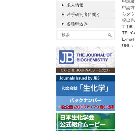
申請締
求人情報
申請方
らダウ
若手研究者に聞く
提出先
各種申込み
〒190
TEL:0
E-mail
URL：