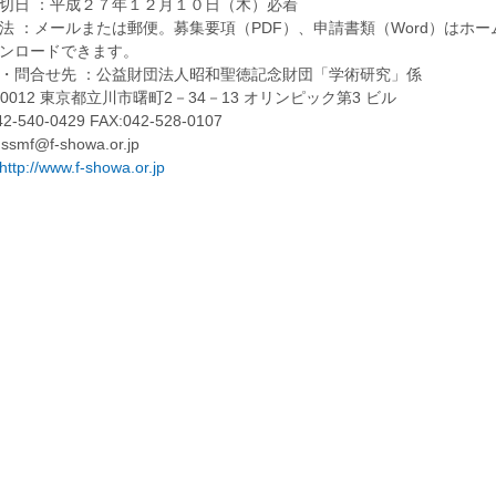
切日 ：平成２７年１２月１０日（木）必着
法 ：メールまたは郵便。募集要項（PDF）、申請書類（Word）はホー
ンロードできます。
・問合せ先 ：公益財団法人昭和聖徳記念財団「学術研究」係
-0012 東京都立川市曙町2－34－13 オリンピック第3 ビル
42-540-0429 FAX:042-528-0107
 ssmf@f-showa.or.jp
http://www.f-showa.or.jp