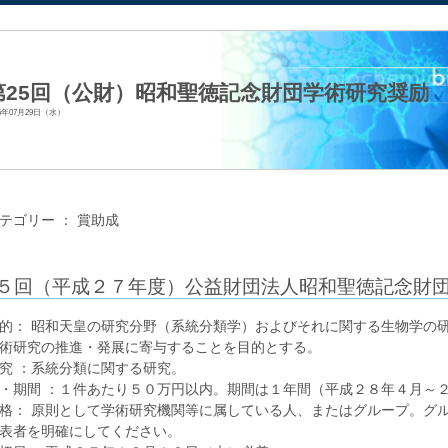
法人日本生化学会
第25回（公財）昭和聖徳記念財団学術研究奨励
15年07月29日（水）
テゴリー ：
賞助成
５回（平成２７年度）公益財団法人昭和聖徳記念財
的： 昭和天皇の研究分野（系統分類学）およびそれに関する生物学の
術研究の推進・発展に寄与することを目的とする。
究 ：系統分類に関する研究。
・期間 ：１件あたり５０万円以内。期間は１年間（平成２８年４月～
格： 原則として学術研究機関等に属している人、またはグループ。グ
表者を明確にしてください。