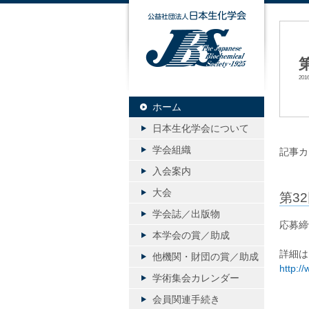
公益社団
20
ホーム
日本生化学会について
学会組織
記事カ
入会案内
大会
第3
学会誌／出版物
応募締
本学会の賞／助成
詳細は
他機関・財団の賞／助成
http://
学術集会カレンダー
会員関連手続き