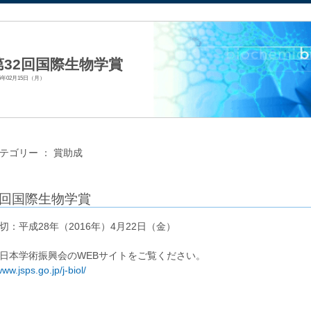
法人日本生化学会
第32回国際生物学賞
16年02月15日（月）
テゴリー ：
賞助成
2回国際生物学賞
切：平成28年（2016年）4月22日（金）
日本学術振興会のWEBサイトをご覧ください。
www.jsps.go.jp/j-biol/